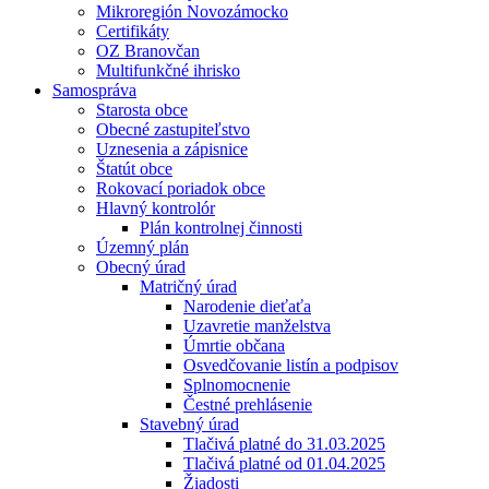
Mikroregión Novozámocko
Certifikáty
OZ Branovčan
Multifunkčné ihrisko
Samospráva
Starosta obce
Obecné zastupiteľstvo
Uznesenia a zápisnice
Štatút obce
Rokovací poriadok obce
Hlavný kontrolór
Plán kontrolnej činnosti
Územný plán
Obecný úrad
Matričný úrad
Narodenie dieťaťa
Uzavretie manželstva
Úmrtie občana
Osvedčovanie listín a podpisov
Splnomocnenie
Čestné prehlásenie
Stavebný úrad
Tlačivá platné do 31.03.2025
Tlačivá platné od 01.04.2025
Žiadosti