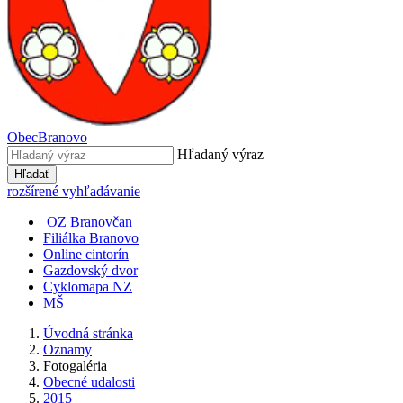
Obec
Branovo
Hľadaný výraz
Hľadať
rozšírené vyhľadávanie
OZ Branovčan
Filiálka Branovo
Online cintorín
Gazdovský dvor
Cyklomapa NZ
MŠ
Úvodná stránka
Oznamy
Fotogaléria
Obecné udalosti
2015