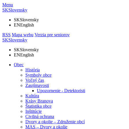
Menu
SK
Slovensky
SK
Slovensky
EN
English
RSS
Mapa webu
Verzia pre seniorov
SK
Slovensky
SK
Slovensky
EN
English
Obec
História
Symboly obce
Voľný čas
Zaujímavosti
Upozornenie - Detektoristi
Kultúra
Krásy Branova
Štatistika obce
Inštitúcie
Civilná ochrana
Dvory a okolie – Združenie obcí
MAS – Dvory a okolie