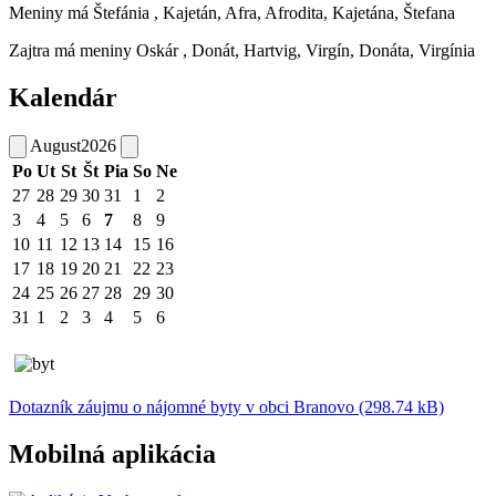
Meniny má
Štefánia
, Kajetán, Afra, Afrodita, Kajetána, Štefana
Zajtra má meniny
Oskár
, Donát, Hartvig, Virgín, Donáta, Virgínia
Kalendár
August
2026
Po
Ut
St
Št
Pia
So
Ne
27
28
29
30
31
1
2
3
4
5
6
7
8
9
10
11
12
13
14
15
16
17
18
19
20
21
22
23
24
25
26
27
28
29
30
31
1
2
3
4
5
6
Dotazník záujmu o nájomné byty v obci Branovo (298.74 kB)
Mobilná aplikácia