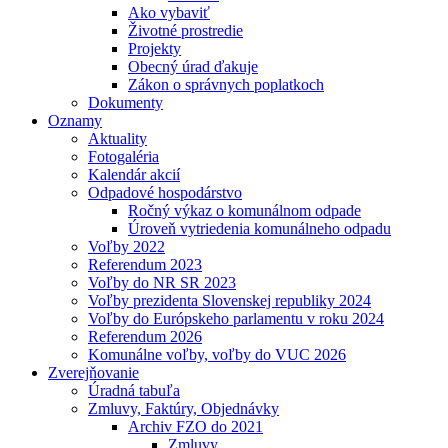
Ako vybaviť
Životné prostredie
Projekty
Obecný úrad ďakuje
Zákon o správnych poplatkoch
Dokumenty
Oznamy
Aktuality
Fotogaléria
Kalendár akcií
Odpadové hospodárstvo
Ročný výkaz o komunálnom odpade
Úroveň vytriedenia komunálneho odpadu
Voľby 2022
Referendum 2023
Voľby do NR SR 2023
Voľby prezidenta Slovenskej republiky 2024
Voľby do Európskeho parlamentu v roku 2024
Referendum 2026
Komunálne voľby, voľby do VUC 2026
Zverejňovanie
Úradná tabuľa
Zmluvy, Faktúry, Objednávky
Archiv FZO do 2021
Zmluvy