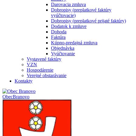
Darovacia zmluva
Dobropisy (preplatkové faktúry
vyúčtovacie)
Dobropisy (preplatkové prijaté faktúry)
Dodatok k zmluve
Dohoda
Faktúra
Kúpno-predajná zmluva
Objednávka
Vyúčtovanie
Vystavené faktúry
VZN
Hospodárenie
Verejné obstarávanie
Kontakty
Obec
Branovo