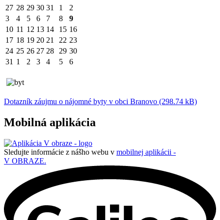
27
28
29
30
31
1
2
3
4
5
6
7
8
9
10
11
12
13
14
15
16
17
18
19
20
21
22
23
24
25
26
27
28
29
30
31
1
2
3
4
5
6
Dotazník záujmu o nájomné byty v obci Branovo (298.74 kB)
Mobilná aplikácia
Sledujte informácie z nášho webu v
mobilnej aplikácii -
V OBRAZE.