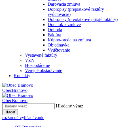
Darovacia zmluva
Dobropisy (preplatkové faktúry
vyúčtovacie)
Dobropisy (preplatkové prijaté faktúry)
Dodatok k zmluve
Dohoda
Faktúra
Kúpno-predajná zmluva
Objednávka
Vyúčtovanie
Vystavené faktúry
VZN
Hospodárenie
Verejné obstarávanie
Kontakty
Obec
Branovo
Obec
Branovo
Hľadaný výraz
Hľadať
rozšírené vyhľadávanie