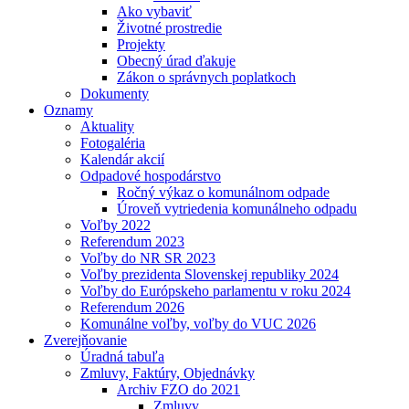
Ako vybaviť
Životné prostredie
Projekty
Obecný úrad ďakuje
Zákon o správnych poplatkoch
Dokumenty
Oznamy
Aktuality
Fotogaléria
Kalendár akcií
Odpadové hospodárstvo
Ročný výkaz o komunálnom odpade
Úroveň vytriedenia komunálneho odpadu
Voľby 2022
Referendum 2023
Voľby do NR SR 2023
Voľby prezidenta Slovenskej republiky 2024
Voľby do Európskeho parlamentu v roku 2024
Referendum 2026
Komunálne voľby, voľby do VUC 2026
Zverejňovanie
Úradná tabuľa
Zmluvy, Faktúry, Objednávky
Archiv FZO do 2021
Zmluvy