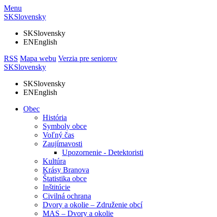
Menu
SK
Slovensky
SK
Slovensky
EN
English
RSS
Mapa webu
Verzia pre seniorov
SK
Slovensky
SK
Slovensky
EN
English
Obec
História
Symboly obce
Voľný čas
Zaujímavosti
Upozornenie - Detektoristi
Kultúra
Krásy Branova
Štatistika obce
Inštitúcie
Civilná ochrana
Dvory a okolie – Združenie obcí
MAS – Dvory a okolie