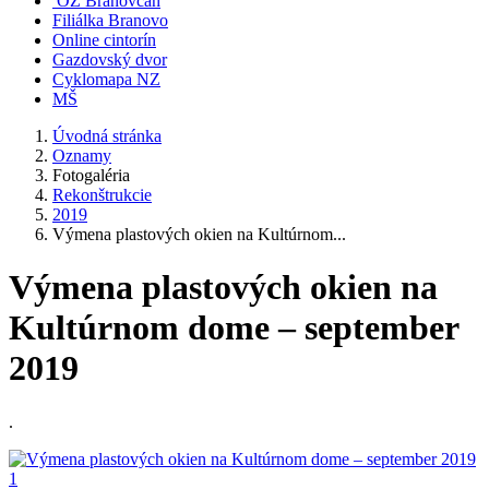
OZ Branovčan
Filiálka Branovo
Online cintorín
Gazdovský dvor
Cyklomapa NZ
MŠ
Úvodná stránka
Oznamy
Fotogaléria
Rekonštrukcie
2019
Výmena plastových okien na Kultúrnom...
Výmena plastových okien na
Kultúrnom dome – september
2019
.