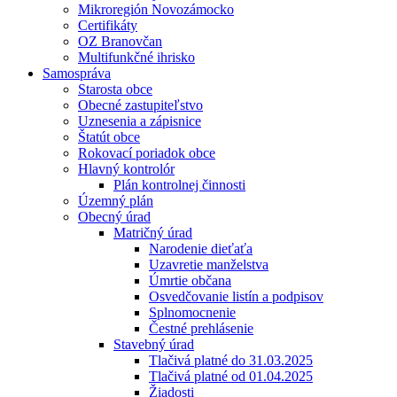
Mikroregión Novozámocko
Certifikáty
OZ Branovčan
Multifunkčné ihrisko
Samospráva
Starosta obce
Obecné zastupiteľstvo
Uznesenia a zápisnice
Štatút obce
Rokovací poriadok obce
Hlavný kontrolór
Plán kontrolnej činnosti
Územný plán
Obecný úrad
Matričný úrad
Narodenie dieťaťa
Uzavretie manželstva
Úmrtie občana
Osvedčovanie listín a podpisov
Splnomocnenie
Čestné prehlásenie
Stavebný úrad
Tlačivá platné do 31.03.2025
Tlačivá platné od 01.04.2025
Žiadosti