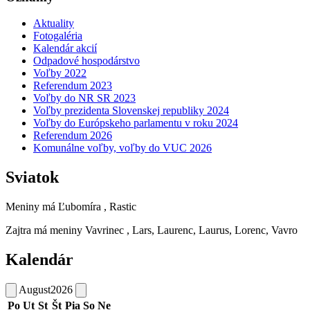
Aktuality
Fotogaléria
Kalendár akcií
Odpadové hospodárstvo
Voľby 2022
Referendum 2023
Voľby do NR SR 2023
Voľby prezidenta Slovenskej republiky 2024
Voľby do Európskeho parlamentu v roku 2024
Referendum 2026
Komunálne voľby, voľby do VUC 2026
Sviatok
Meniny má
Ľubomíra
, Rastic
Zajtra má meniny
Vavrinec
, Lars, Laurenc, Laurus, Lorenc, Vavro
Kalendár
August
2026
Po
Ut
St
Št
Pia
So
Ne