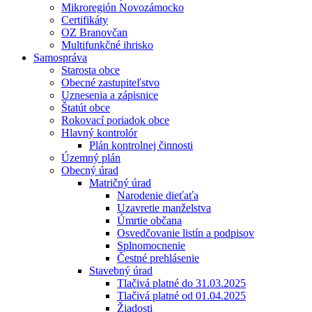
Mikroregión Novozámocko
Certifikáty
OZ Branovčan
Multifunkčné ihrisko
Samospráva
Starosta obce
Obecné zastupiteľstvo
Uznesenia a zápisnice
Štatút obce
Rokovací poriadok obce
Hlavný kontrolór
Plán kontrolnej činnosti
Územný plán
Obecný úrad
Matričný úrad
Narodenie dieťaťa
Uzavretie manželstva
Úmrtie občana
Osvedčovanie listín a podpisov
Splnomocnenie
Čestné prehlásenie
Stavebný úrad
Tlačivá platné do 31.03.2025
Tlačivá platné od 01.04.2025
Žiadosti