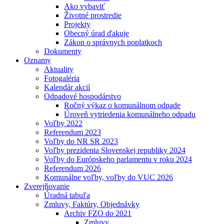
Ako vybaviť
Životné prostredie
Projekty
Obecný úrad ďakuje
Zákon o správnych poplatkoch
Dokumenty
Oznamy
Aktuality
Fotogaléria
Kalendár akcií
Odpadové hospodárstvo
Ročný výkaz o komunálnom odpade
Úroveň vytriedenia komunálneho odpadu
Voľby 2022
Referendum 2023
Voľby do NR SR 2023
Voľby prezidenta Slovenskej republiky 2024
Voľby do Európskeho parlamentu v roku 2024
Referendum 2026
Komunálne voľby, voľby do VUC 2026
Zverejňovanie
Úradná tabuľa
Zmluvy, Faktúry, Objednávky
Archiv FZO do 2021
Zmluvy