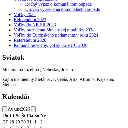
Ročný výkaz o komunálnom odpade
Úroveň vytriedenia komunálneho odpadu
Voľby 2022
Referendum 2023
Voľby do NR SR 2023
Voľby prezidenta Slovenskej republiky 2024
Voľby do Európskeho parlamentu v roku 2024
Referendum 2026
Komunálne voľby, voľby do VUC 2026
Sviatok
Meniny má
Jozefína
, Nehoslav, Jozefa
Zajtra má meniny
Štefánia
, Kajetán, Afra, Afrodita, Kajetána,
Štefana
Kalendár
August
2026
Po
Ut
St
Št
Pia
So
Ne
27
28
29
30
31
1
2