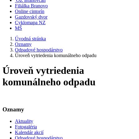
OZ Branovčan
Filiálka Branovo
Online cintorín
Gazdovský dvor
Cyklomapa NZ
MŠ
Úvodná stránka
Oznamy
Odpadové hospodárstvo
Úroveň vytriedenia komunálneho odpadu
Úroveň vytriedenia
komunálneho odpadu
Oznamy
Aktuality
Fotogaléria
Kalendár akcií
Odpadové hospodárstvo