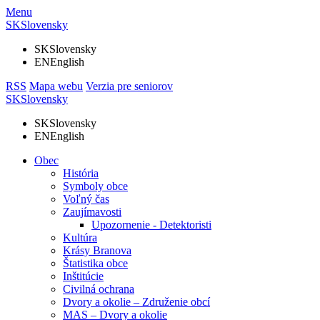
Menu
SK
Slovensky
SK
Slovensky
EN
English
RSS
Mapa webu
Verzia pre seniorov
SK
Slovensky
SK
Slovensky
EN
English
Obec
História
Symboly obce
Voľný čas
Zaujímavosti
Upozornenie - Detektoristi
Kultúra
Krásy Branova
Štatistika obce
Inštitúcie
Civilná ochrana
Dvory a okolie – Združenie obcí
MAS – Dvory a okolie