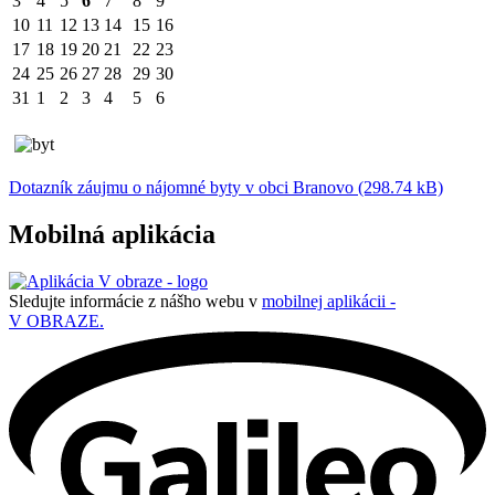
3
4
5
6
7
8
9
10
11
12
13
14
15
16
17
18
19
20
21
22
23
24
25
26
27
28
29
30
31
1
2
3
4
5
6
Dotazník záujmu o nájomné byty v obci Branovo (298.74 kB)
Mobilná aplikácia
Sledujte informácie z nášho webu v
mobilnej aplikácii -
V OBRAZE.