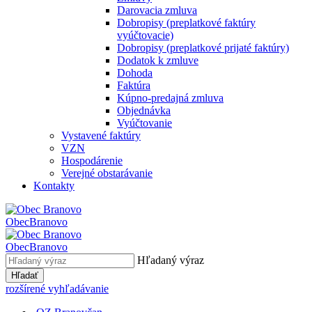
Darovacia zmluva
Dobropisy (preplatkové faktúry
vyúčtovacie)
Dobropisy (preplatkové prijaté faktúry)
Dodatok k zmluve
Dohoda
Faktúra
Kúpno-predajná zmluva
Objednávka
Vyúčtovanie
Vystavené faktúry
VZN
Hospodárenie
Verejné obstarávanie
Kontakty
Obec
Branovo
Obec
Branovo
Hľadaný výraz
Hľadať
rozšírené vyhľadávanie