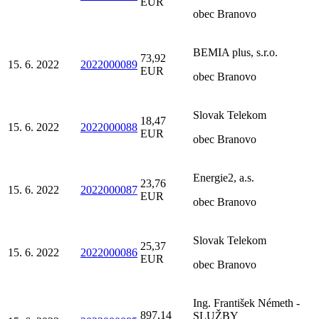
EUR
obec Branovo
BEMIA plus, s.r.o.
73,92
15. 6. 2022
2022000089
EUR
obec Branovo
Slovak Telekom
18,47
15. 6. 2022
2022000088
EUR
obec Branovo
Energie2, a.s.
23,76
15. 6. 2022
2022000087
EUR
obec Branovo
Slovak Telekom
25,37
15. 6. 2022
2022000086
EUR
obec Branovo
Ing. František Németh -
897,14
SLUŽBY