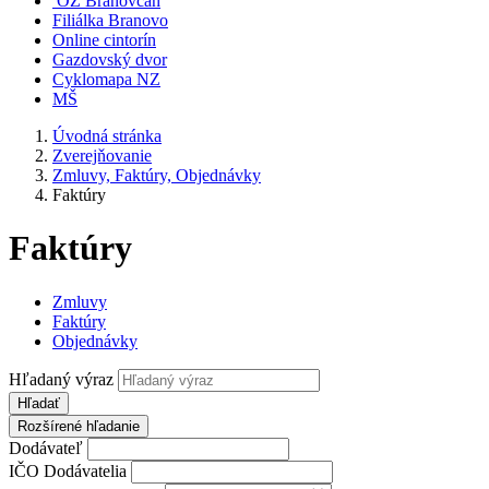
OZ Branovčan
Filiálka Branovo
Online cintorín
Gazdovský dvor
Cyklomapa NZ
MŠ
Úvodná stránka
Zverejňovanie
Zmluvy, Faktúry, Objednávky
Faktúry
Faktúry
Zmluvy
Faktúry
Objednávky
Hľadaný výraz
Hľadať
Rozšírené hľadanie
Dodávateľ
IČO Dodávatelia