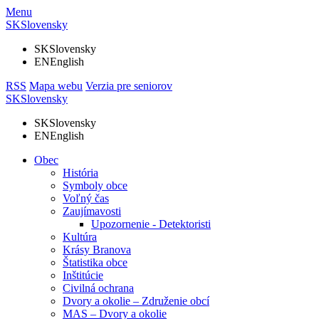
Menu
SK
Slovensky
SK
Slovensky
EN
English
RSS
Mapa webu
Verzia pre seniorov
SK
Slovensky
SK
Slovensky
EN
English
Obec
História
Symboly obce
Voľný čas
Zaujímavosti
Upozornenie - Detektoristi
Kultúra
Krásy Branova
Štatistika obce
Inštitúcie
Civilná ochrana
Dvory a okolie – Združenie obcí
MAS – Dvory a okolie