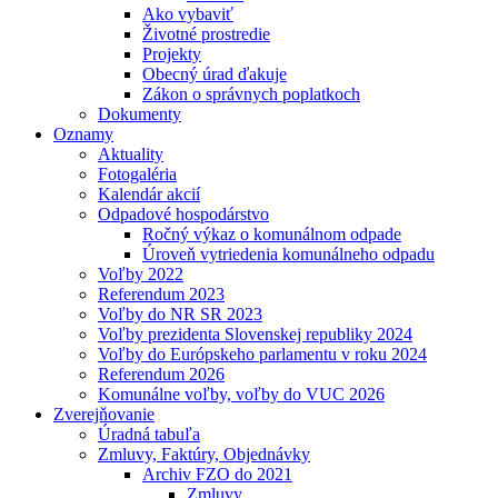
Ako vybaviť
Životné prostredie
Projekty
Obecný úrad ďakuje
Zákon o správnych poplatkoch
Dokumenty
Oznamy
Aktuality
Fotogaléria
Kalendár akcií
Odpadové hospodárstvo
Ročný výkaz o komunálnom odpade
Úroveň vytriedenia komunálneho odpadu
Voľby 2022
Referendum 2023
Voľby do NR SR 2023
Voľby prezidenta Slovenskej republiky 2024
Voľby do Európskeho parlamentu v roku 2024
Referendum 2026
Komunálne voľby, voľby do VUC 2026
Zverejňovanie
Úradná tabuľa
Zmluvy, Faktúry, Objednávky
Archiv FZO do 2021
Zmluvy