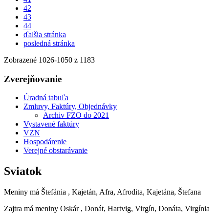
42
43
44
ďalšia stránka
posledná stránka
Zobrazené
1026
-
1050
z 1183
Zverejňovanie
Úradná tabuľa
Zmluvy, Faktúry, Objednávky
Archiv FZO do 2021
Vystavené faktúry
VZN
Hospodárenie
Verejné obstarávanie
Sviatok
Meniny má
Štefánia
, Kajetán, Afra, Afrodita, Kajetána, Štefana
Zajtra má meniny
Oskár
, Donát, Hartvig, Virgín, Donáta, Virgínia