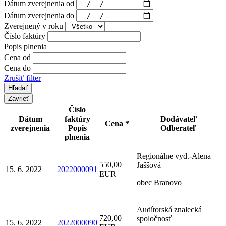
Dátum zverejnenia od
Dátum zverejnenia do
Zverejnený v roku
Číslo faktúry
Popis plnenia
Cena od
Cena do
Zrušiť filter
Zavrieť
Číslo
Dátum
faktúry
Dodávateľ
Cena *
zverejnenia
Popis
Odberateľ
plnenia
Regionálne vyd.-Alena
550,00
Jaššová
15. 6. 2022
2022000091
EUR
obec Branovo
Audítorská znalecká
720,00
spoločnosť
15. 6. 2022
2022000090