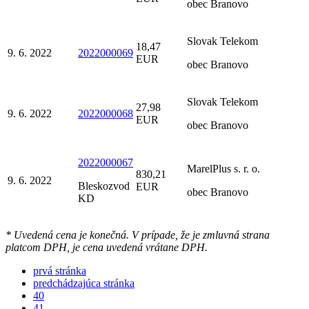
obec Branovo
Slovak Telekom
18,47
9. 6. 2022
2022000069
EUR
obec Branovo
Slovak Telekom
27,98
9. 6. 2022
2022000068
EUR
obec Branovo
2022000067
MarelPlus s. r. o.
830,21
9. 6. 2022
Bleskozvod
EUR
obec Branovo
KD
* Uvedená cena je konečná. V prípade, že je zmluvná strana
platcom DPH, je cena uvedená vrátane DPH.
prvá stránka
predchádzajúca stránka
40
41