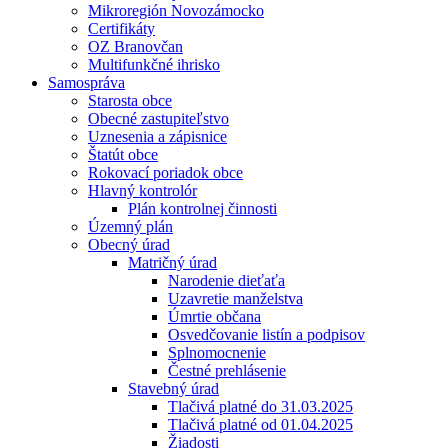
Mikroregión Novozámocko
Certifikáty
OZ Branovčan
Multifunkčné ihrisko
Samospráva
Starosta obce
Obecné zastupiteľstvo
Uznesenia a zápisnice
Štatút obce
Rokovací poriadok obce
Hlavný kontrolór
Plán kontrolnej činnosti
Územný plán
Obecný úrad
Matričný úrad
Narodenie dieťaťa
Uzavretie manželstva
Úmrtie občana
Osvedčovanie listín a podpisov
Splnomocnenie
Čestné prehlásenie
Stavebný úrad
Tlačivá platné do 31.03.2025
Tlačivá platné od 01.04.2025
Žiadosti