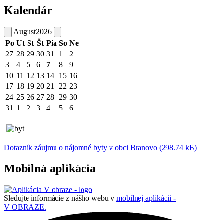
Kalendár
August
2026
Po
Ut
St
Št
Pia
So
Ne
27
28
29
30
31
1
2
3
4
5
6
7
8
9
10
11
12
13
14
15
16
17
18
19
20
21
22
23
24
25
26
27
28
29
30
31
1
2
3
4
5
6
Dotazník záujmu o nájomné byty v obci Branovo (298.74 kB)
Mobilná aplikácia
Sledujte informácie z nášho webu v
mobilnej aplikácii -
V OBRAZE.