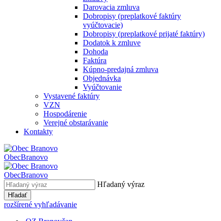
Darovacia zmluva
Dobropisy (preplatkové faktúry
vyúčtovacie)
Dobropisy (preplatkové prijaté faktúry)
Dodatok k zmluve
Dohoda
Faktúra
Kúpno-predajná zmluva
Objednávka
Vyúčtovanie
Vystavené faktúry
VZN
Hospodárenie
Verejné obstarávanie
Kontakty
Obec
Branovo
Obec
Branovo
Hľadaný výraz
Hľadať
rozšírené vyhľadávanie