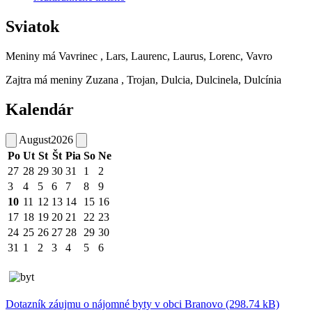
Sviatok
Meniny má
Vavrinec
, Lars, Laurenc, Laurus, Lorenc, Vavro
Zajtra má meniny
Zuzana
, Trojan, Dulcia, Dulcinela, Dulcínia
Kalendár
August
2026
Po
Ut
St
Št
Pia
So
Ne
27
28
29
30
31
1
2
3
4
5
6
7
8
9
10
11
12
13
14
15
16
17
18
19
20
21
22
23
24
25
26
27
28
29
30
31
1
2
3
4
5
6
Dotazník záujmu o nájomné byty v obci Branovo (298.74 kB)