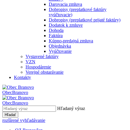
Darovacia zmluva
Dobropisy (preplatkové faktúry
vyúčtovacie)
Dobropisy (preplatkové prijaté faktúry)
Dodatok k zmluve
Dohoda
Faktúra
Kúpno-predajná zmluva
Objednávka
Vyúčtovanie
Vystavené faktúry
VZN
Hospodárenie
Verejné obstarávanie
Kontakty
Obec
Branovo
Obec
Branovo
Hľadaný výraz
Hľadať
rozšírené vyhľadávanie