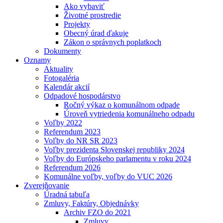
Ako vybaviť
Životné prostredie
Projekty
Obecný úrad ďakuje
Zákon o správnych poplatkoch
Dokumenty
Oznamy
Aktuality
Fotogaléria
Kalendár akcií
Odpadové hospodárstvo
Ročný výkaz o komunálnom odpade
Úroveň vytriedenia komunálneho odpadu
Voľby 2022
Referendum 2023
Voľby do NR SR 2023
Voľby prezidenta Slovenskej republiky 2024
Voľby do Európskeho parlamentu v roku 2024
Referendum 2026
Komunálne voľby, voľby do VUC 2026
Zverejňovanie
Úradná tabuľa
Zmluvy, Faktúry, Objednávky
Archiv FZO do 2021
Zmluvy