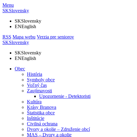
Menu
SK
Slovensky
SK
Slovensky
EN
English
RSS
Mapa webu
Verzia pre seniorov
SK
Slovensky
SK
Slovensky
EN
English
Obec
História
Symboly obce
Voľný čas
Zaujímavosti
Upozornenie - Detektoristi
Kultúra
Krásy Branova
Štatistika obce
Inštitúcie
Civilná ochrana
Dvory a okolie – Združenie obcí
MAS – Dvory a okolie