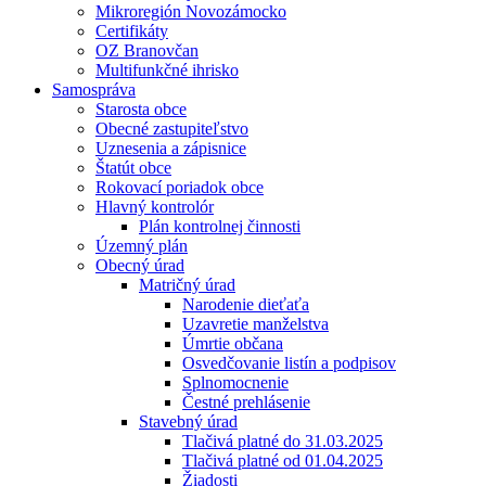
Mikroregión Novozámocko
Certifikáty
OZ Branovčan
Multifunkčné ihrisko
Samospráva
Starosta obce
Obecné zastupiteľstvo
Uznesenia a zápisnice
Štatút obce
Rokovací poriadok obce
Hlavný kontrolór
Plán kontrolnej činnosti
Územný plán
Obecný úrad
Matričný úrad
Narodenie dieťaťa
Uzavretie manželstva
Úmrtie občana
Osvedčovanie listín a podpisov
Splnomocnenie
Čestné prehlásenie
Stavebný úrad
Tlačivá platné do 31.03.2025
Tlačivá platné od 01.04.2025
Žiadosti