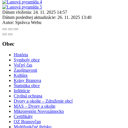
Dátum vloženia:
24. 11. 2025 14:57
Dátum poslednej aktualizácie:
26. 11. 2025 13:40
Autor:
Správca Webu
Obec
História
Symboly obce
Voľný čas
Zaujímavosti
Kultúra
Krásy Branova
Štatistika obce
Inštitúcie
Civilná ochrana
Dvory a okolie – Združenie obcí
MAS – Dvory a okolie
Mikroregión Novozámocko
Certifikáty
OZ Branovčan
Multifunkčné ihrisko