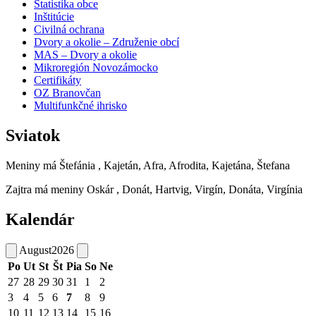
Štatistika obce
Inštitúcie
Civilná ochrana
Dvory a okolie – Združenie obcí
MAS – Dvory a okolie
Mikroregión Novozámocko
Certifikáty
OZ Branovčan
Multifunkčné ihrisko
Sviatok
Meniny má
Štefánia
, Kajetán, Afra, Afrodita, Kajetána, Štefana
Zajtra má meniny
Oskár
, Donát, Hartvig, Virgín, Donáta, Virgínia
Kalendár
August
2026
Po
Ut
St
Št
Pia
So
Ne
27
28
29
30
31
1
2
3
4
5
6
7
8
9
10
11
12
13
14
15
16