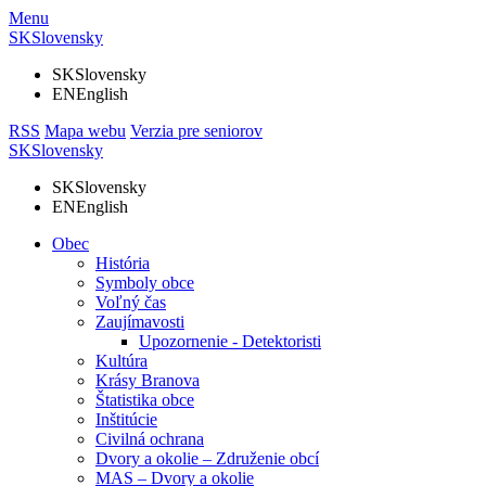
Menu
SK
Slovensky
SK
Slovensky
EN
English
RSS
Mapa webu
Verzia pre seniorov
SK
Slovensky
SK
Slovensky
EN
English
Obec
História
Symboly obce
Voľný čas
Zaujímavosti
Upozornenie - Detektoristi
Kultúra
Krásy Branova
Štatistika obce
Inštitúcie
Civilná ochrana
Dvory a okolie – Združenie obcí
MAS – Dvory a okolie