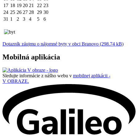
17
18
19
20
21
22
23
24
25
26
27
28
29
30
31
1
2
3
4
5
6
Dotazník záujmu o nájomné byty v obci Branovo (298.74 kB)
Mobilná aplikácia
Sledujte informácie z nášho webu v
mobilnej aplikácii -
V OBRAZE.