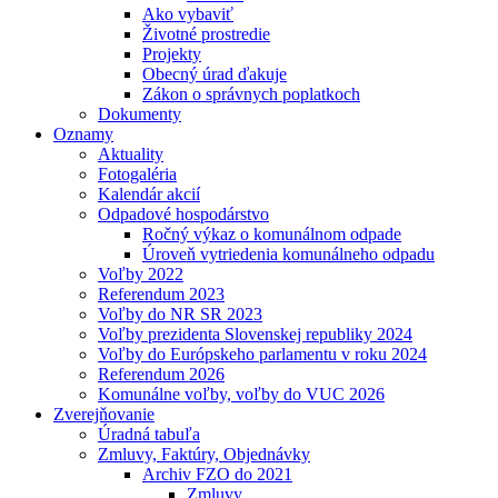
Ako vybaviť
Životné prostredie
Projekty
Obecný úrad ďakuje
Zákon o správnych poplatkoch
Dokumenty
Oznamy
Aktuality
Fotogaléria
Kalendár akcií
Odpadové hospodárstvo
Ročný výkaz o komunálnom odpade
Úroveň vytriedenia komunálneho odpadu
Voľby 2022
Referendum 2023
Voľby do NR SR 2023
Voľby prezidenta Slovenskej republiky 2024
Voľby do Európskeho parlamentu v roku 2024
Referendum 2026
Komunálne voľby, voľby do VUC 2026
Zverejňovanie
Úradná tabuľa
Zmluvy, Faktúry, Objednávky
Archiv FZO do 2021
Zmluvy