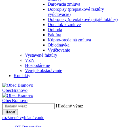
Darovacia zmluva
Dobropisy (preplatkové faktúry
vyúčtovacie)
Dobropisy (preplatkové prijaté faktúry)
Dodatok k zmluve
Dohoda
Faktúra
Kúpno-predajná zmluva
Objednávka
Vyúčtovanie
Vystavené faktúry
VZN
Hospodárenie
Verejné obstarávanie
Kontakty
Obec
Branovo
Obec
Branovo
Hľadaný výraz
Hľadať
rozšírené vyhľadávanie