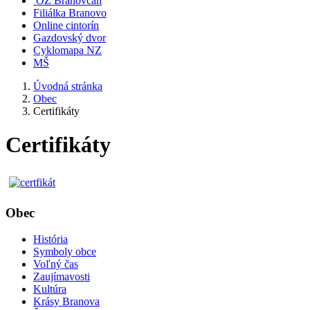
OZ Branovčan
Filiálka Branovo
Online cintorín
Gazdovský dvor
Cyklomapa NZ
MŠ
Úvodná stránka
Obec
Certifikáty
Certifikáty
Obec
História
Symboly obce
Voľný čas
Zaujímavosti
Kultúra
Krásy Branova