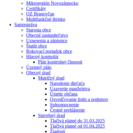
Mikroregión Novozámocko
Certifikáty
OZ Branovčan
Multifunkčné ihrisko
Samospráva
Starosta obce
Obecné zastupiteľstvo
Uznesenia a zápisnice
Štatút obce
Rokovací poriadok obce
Hlavný kontrolór
Plán kontrolnej činnosti
Územný plán
Obecný úrad
Matričný úrad
Narodenie dieťaťa
Uzavretie manželstva
Úmrtie občana
Osvedčovanie listín a podpisov
Splnomocnenie
Čestné prehlásenie
Stavebný úrad
Tlačivá platné do 31.03.2025
Tlačivá platné od 01.04.2025
Žiadosti