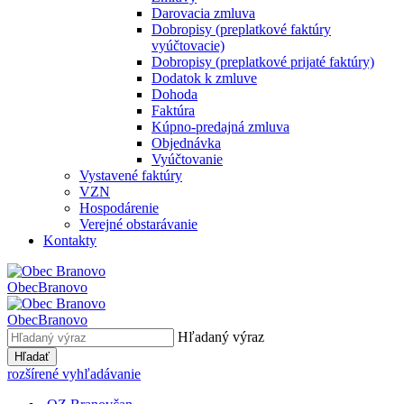
Darovacia zmluva
Dobropisy (preplatkové faktúry
vyúčtovacie)
Dobropisy (preplatkové prijaté faktúry)
Dodatok k zmluve
Dohoda
Faktúra
Kúpno-predajná zmluva
Objednávka
Vyúčtovanie
Vystavené faktúry
VZN
Hospodárenie
Verejné obstarávanie
Kontakty
Obec
Branovo
Obec
Branovo
Hľadaný výraz
Hľadať
rozšírené vyhľadávanie