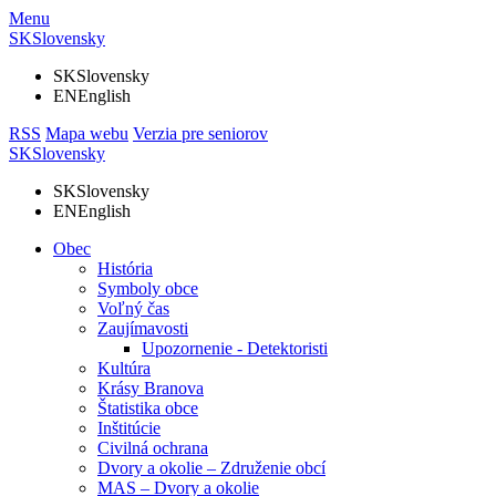
Menu
SK
Slovensky
SK
Slovensky
EN
English
RSS
Mapa webu
Verzia pre seniorov
SK
Slovensky
SK
Slovensky
EN
English
Obec
História
Symboly obce
Voľný čas
Zaujímavosti
Upozornenie - Detektoristi
Kultúra
Krásy Branova
Štatistika obce
Inštitúcie
Civilná ochrana
Dvory a okolie – Združenie obcí
MAS – Dvory a okolie