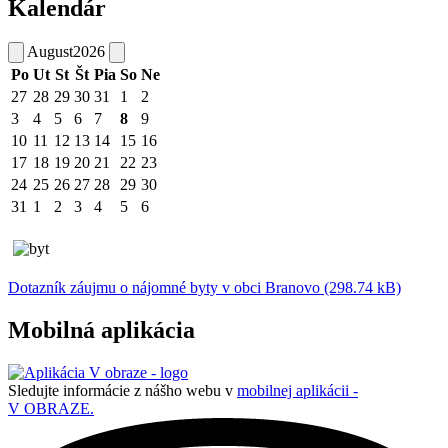
Kalendár
August
2026
Po
Ut
St
Št
Pia
So
Ne
27
28
29
30
31
1
2
3
4
5
6
7
8
9
10
11
12
13
14
15
16
17
18
19
20
21
22
23
24
25
26
27
28
29
30
31
1
2
3
4
5
6
Dotazník záujmu o nájomné byty v obci Branovo (298.74 kB)
Mobilná aplikácia
Sledujte informácie z nášho webu v
mobilnej aplikácii -
V OBRAZE.