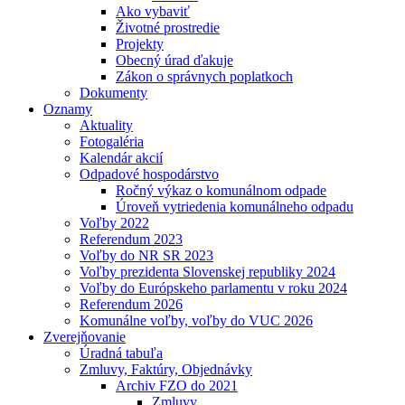
Ako vybaviť
Životné prostredie
Projekty
Obecný úrad ďakuje
Zákon o správnych poplatkoch
Dokumenty
Oznamy
Aktuality
Fotogaléria
Kalendár akcií
Odpadové hospodárstvo
Ročný výkaz o komunálnom odpade
Úroveň vytriedenia komunálneho odpadu
Voľby 2022
Referendum 2023
Voľby do NR SR 2023
Voľby prezidenta Slovenskej republiky 2024
Voľby do Európskeho parlamentu v roku 2024
Referendum 2026
Komunálne voľby, voľby do VUC 2026
Zverejňovanie
Úradná tabuľa
Zmluvy, Faktúry, Objednávky
Archiv FZO do 2021
Zmluvy