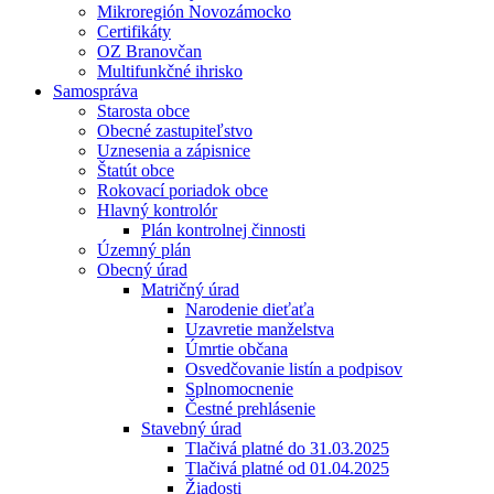
Mikroregión Novozámocko
Certifikáty
OZ Branovčan
Multifunkčné ihrisko
Samospráva
Starosta obce
Obecné zastupiteľstvo
Uznesenia a zápisnice
Štatút obce
Rokovací poriadok obce
Hlavný kontrolór
Plán kontrolnej činnosti
Územný plán
Obecný úrad
Matričný úrad
Narodenie dieťaťa
Uzavretie manželstva
Úmrtie občana
Osvedčovanie listín a podpisov
Splnomocnenie
Čestné prehlásenie
Stavebný úrad
Tlačivá platné do 31.03.2025
Tlačivá platné od 01.04.2025
Žiadosti