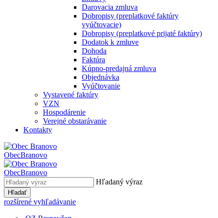
Darovacia zmluva
Dobropisy (preplatkové faktúry
vyúčtovacie)
Dobropisy (preplatkové prijaté faktúry)
Dodatok k zmluve
Dohoda
Faktúra
Kúpno-predajná zmluva
Objednávka
Vyúčtovanie
Vystavené faktúry
VZN
Hospodárenie
Verejné obstarávanie
Kontakty
Obec
Branovo
Obec
Branovo
Hľadaný výraz
Hľadať
rozšírené vyhľadávanie