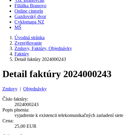
OZ Branovčan
Filiálka Branovo
Online cintorín
Gazdovský dvor
Cyklomapa NZ
MŠ
Úvodná stránka
Zverejňovanie
Zmluvy, Faktúry, Objednávky
Faktúry
Detail faktúry 2024000243
Detail faktúry 2024000243
Zmluvy
|
Objednávky
Číslo faktúry:
2024000243
Popis plnenia:
vyjadrenie k existencii telekomunikačných zariadení siete
Cena:
25,00 EUR