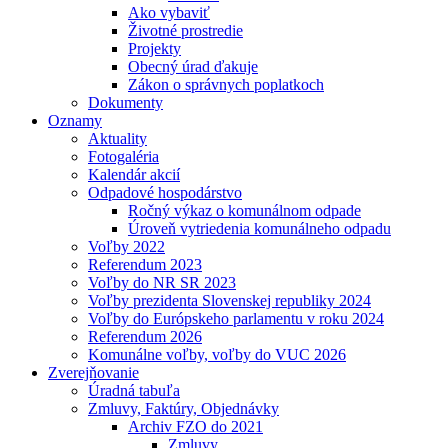
Ako vybaviť
Životné prostredie
Projekty
Obecný úrad ďakuje
Zákon o správnych poplatkoch
Dokumenty
Oznamy
Aktuality
Fotogaléria
Kalendár akcií
Odpadové hospodárstvo
Ročný výkaz o komunálnom odpade
Úroveň vytriedenia komunálneho odpadu
Voľby 2022
Referendum 2023
Voľby do NR SR 2023
Voľby prezidenta Slovenskej republiky 2024
Voľby do Európskeho parlamentu v roku 2024
Referendum 2026
Komunálne voľby, voľby do VUC 2026
Zverejňovanie
Úradná tabuľa
Zmluvy, Faktúry, Objednávky
Archiv FZO do 2021
Zmluvy