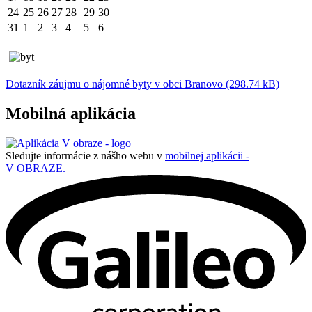
24
25
26
27
28
29
30
31
1
2
3
4
5
6
Dotazník záujmu o nájomné byty v obci Branovo (298.74 kB)
Mobilná aplikácia
Sledujte informácie z nášho webu v
mobilnej aplikácii -
V OBRAZE.