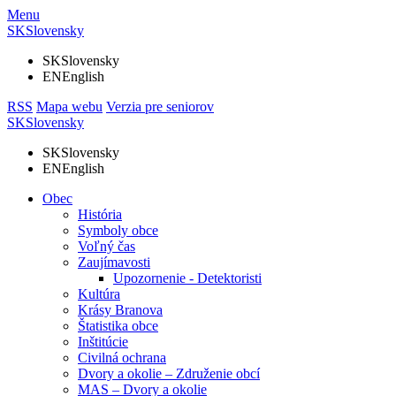
Menu
SK
Slovensky
SK
Slovensky
EN
English
RSS
Mapa webu
Verzia pre seniorov
SK
Slovensky
SK
Slovensky
EN
English
Obec
História
Symboly obce
Voľný čas
Zaujímavosti
Upozornenie - Detektoristi
Kultúra
Krásy Branova
Štatistika obce
Inštitúcie
Civilná ochrana
Dvory a okolie – Združenie obcí
MAS – Dvory a okolie