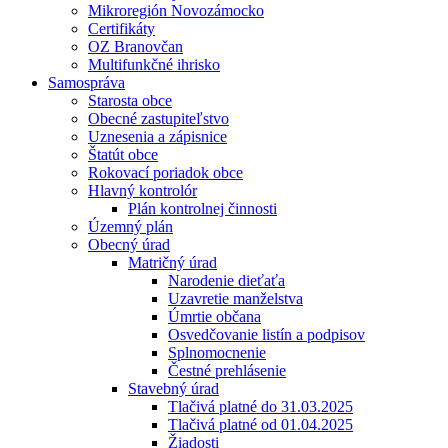
Mikroregión Novozámocko
Certifikáty
OZ Branovčan
Multifunkčné ihrisko
Samospráva
Starosta obce
Obecné zastupiteľstvo
Uznesenia a zápisnice
Štatút obce
Rokovací poriadok obce
Hlavný kontrolór
Plán kontrolnej činnosti
Územný plán
Obecný úrad
Matričný úrad
Narodenie dieťaťa
Uzavretie manželstva
Úmrtie občana
Osvedčovanie listín a podpisov
Splnomocnenie
Čestné prehlásenie
Stavebný úrad
Tlačivá platné do 31.03.2025
Tlačivá platné od 01.04.2025
Žiadosti