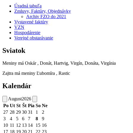
Úradná tabuľa
Zmluvy, Faktúry, Objednávky
Archiv FZO do 2021
Vystavené faktúry
VZN
Hospodárenie
Verejné obstarávanie
Sviatok
Meniny má
Oskár
, Donát, Hartvig, Virgín, Donáta, Virgínia
Zajtra má meniny
Ľubomíra
, Rastic
Kalendár
August
2026
Po
Ut
St
Št
Pia
So
Ne
27
28
29
30
31
1
2
3
4
5
6
7
8
9
10
11
12
13
14
15
16
17
18
19
20
21
22
23