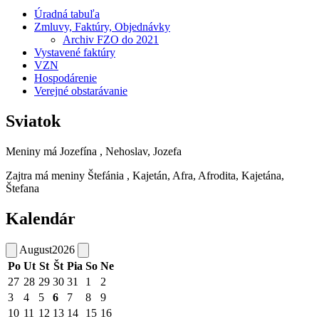
Úradná tabuľa
Zmluvy, Faktúry, Objednávky
Archiv FZO do 2021
Vystavené faktúry
VZN
Hospodárenie
Verejné obstarávanie
Sviatok
Meniny má
Jozefína
, Nehoslav, Jozefa
Zajtra má meniny
Štefánia
, Kajetán, Afra, Afrodita, Kajetána,
Štefana
Kalendár
August
2026
Po
Ut
St
Št
Pia
So
Ne
27
28
29
30
31
1
2
3
4
5
6
7
8
9
10
11
12
13
14
15
16