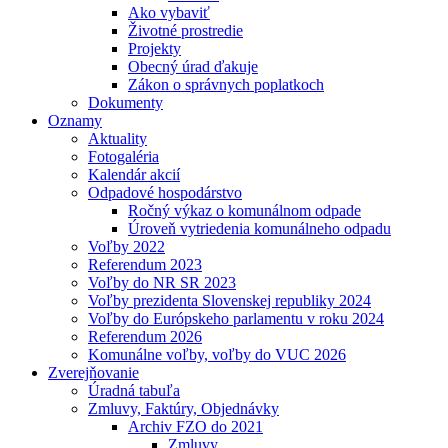
Ako vybaviť
Životné prostredie
Projekty
Obecný úrad ďakuje
Zákon o správnych poplatkoch
Dokumenty
Oznamy
Aktuality
Fotogaléria
Kalendár akcií
Odpadové hospodárstvo
Ročný výkaz o komunálnom odpade
Úroveň vytriedenia komunálneho odpadu
Voľby 2022
Referendum 2023
Voľby do NR SR 2023
Voľby prezidenta Slovenskej republiky 2024
Voľby do Európskeho parlamentu v roku 2024
Referendum 2026
Komunálne voľby, voľby do VUC 2026
Zverejňovanie
Úradná tabuľa
Zmluvy, Faktúry, Objednávky
Archiv FZO do 2021
Zmluvy