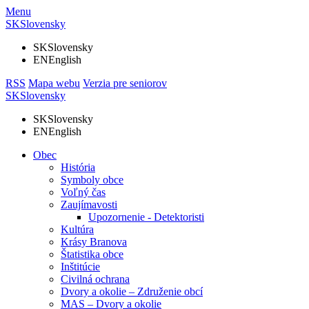
Menu
SK
Slovensky
SK
Slovensky
EN
English
RSS
Mapa webu
Verzia pre seniorov
SK
Slovensky
SK
Slovensky
EN
English
Obec
História
Symboly obce
Voľný čas
Zaujímavosti
Upozornenie - Detektoristi
Kultúra
Krásy Branova
Štatistika obce
Inštitúcie
Civilná ochrana
Dvory a okolie – Združenie obcí
MAS – Dvory a okolie