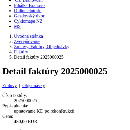
OZ Branovčan
Filiálka Branovo
Online cintorín
Gazdovský dvor
Cyklomapa NZ
MŠ
Úvodná stránka
Zverejňovanie
Zmluvy, Faktúry, Objednávky
Faktúry
Detail faktúry 2025000025
Detail faktúry 2025000025
Zmluvy
|
Objednávky
Číslo faktúry:
2025000025
Popis plnenia:
upratovanie KD po rekonštrukcii
Cena:
480,00 EUR