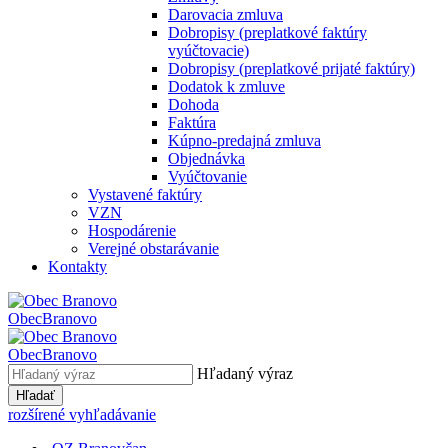
Darovacia zmluva
Dobropisy (preplatkové faktúry
vyúčtovacie)
Dobropisy (preplatkové prijaté faktúry)
Dodatok k zmluve
Dohoda
Faktúra
Kúpno-predajná zmluva
Objednávka
Vyúčtovanie
Vystavené faktúry
VZN
Hospodárenie
Verejné obstarávanie
Kontakty
Obec
Branovo
Obec
Branovo
Hľadaný výraz
Hľadať
rozšírené vyhľadávanie