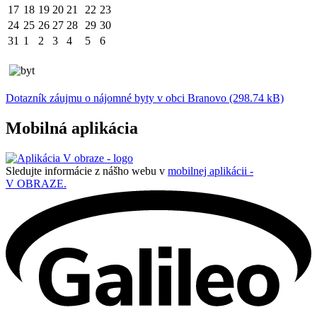
17
18
19
20
21
22
23
24
25
26
27
28
29
30
31
1
2
3
4
5
6
Dotazník záujmu o nájomné byty v obci Branovo (298.74 kB)
Mobilná aplikácia
Sledujte informácie z nášho webu v
mobilnej aplikácii -
V OBRAZE.