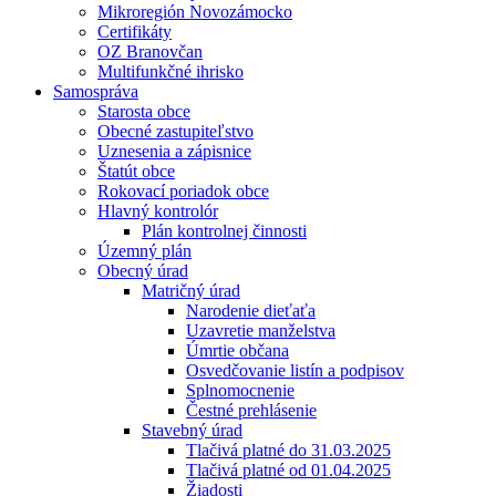
Mikroregión Novozámocko
Certifikáty
OZ Branovčan
Multifunkčné ihrisko
Samospráva
Starosta obce
Obecné zastupiteľstvo
Uznesenia a zápisnice
Štatút obce
Rokovací poriadok obce
Hlavný kontrolór
Plán kontrolnej činnosti
Územný plán
Obecný úrad
Matričný úrad
Narodenie dieťaťa
Uzavretie manželstva
Úmrtie občana
Osvedčovanie listín a podpisov
Splnomocnenie
Čestné prehlásenie
Stavebný úrad
Tlačivá platné do 31.03.2025
Tlačivá platné od 01.04.2025
Žiadosti