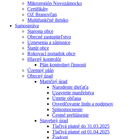
Mikroregión Novozámocko
Certifikáty
OZ Branovčan
Multifunkčné ihrisko
Samospráva
Starosta obce
Obecné zastupiteľstvo
Uznesenia a zápisnice
Štatút obce
Rokovací poriadok obce
Hlavný kontrolór
Plán kontrolnej činnosti
Územný plán
Obecný úrad
Matričný úrad
Narodenie dieťaťa
Uzavretie manželstva
Úmrtie občana
Osvedčovanie listín a podpisov
Splnomocnenie
Čestné prehlásenie
Stavebný úrad
Tlačivá platné do 31.03.2025
Tlačivá platné od 01.04.2025
Žiadosti