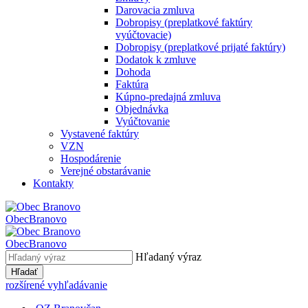
Darovacia zmluva
Dobropisy (preplatkové faktúry
vyúčtovacie)
Dobropisy (preplatkové prijaté faktúry)
Dodatok k zmluve
Dohoda
Faktúra
Kúpno-predajná zmluva
Objednávka
Vyúčtovanie
Vystavené faktúry
VZN
Hospodárenie
Verejné obstarávanie
Kontakty
Obec
Branovo
Obec
Branovo
Hľadaný výraz
Hľadať
rozšírené vyhľadávanie