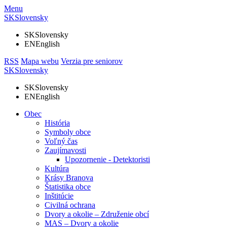
Menu
SK
Slovensky
SK
Slovensky
EN
English
RSS
Mapa webu
Verzia pre seniorov
SK
Slovensky
SK
Slovensky
EN
English
Obec
História
Symboly obce
Voľný čas
Zaujímavosti
Upozornenie - Detektoristi
Kultúra
Krásy Branova
Štatistika obce
Inštitúcie
Civilná ochrana
Dvory a okolie – Združenie obcí
MAS – Dvory a okolie