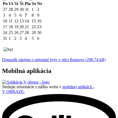
Po
Ut
St
Št
Pia
So
Ne
27
28
29
30
31
1
2
3
4
5
6
7
8
9
10
11
12
13
14
15
16
17
18
19
20
21
22
23
24
25
26
27
28
29
30
31
1
2
3
4
5
6
Dotazník záujmu o nájomné byty v obci Branovo (298.74 kB)
Mobilná aplikácia
Sledujte informácie z nášho webu v
mobilnej aplikácii -
V OBRAZE.