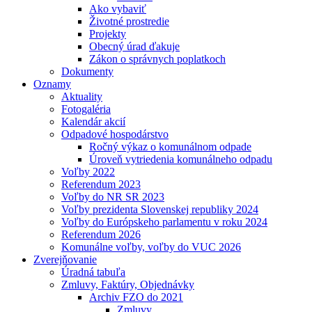
Ako vybaviť
Životné prostredie
Projekty
Obecný úrad ďakuje
Zákon o správnych poplatkoch
Dokumenty
Oznamy
Aktuality
Fotogaléria
Kalendár akcií
Odpadové hospodárstvo
Ročný výkaz o komunálnom odpade
Úroveň vytriedenia komunálneho odpadu
Voľby 2022
Referendum 2023
Voľby do NR SR 2023
Voľby prezidenta Slovenskej republiky 2024
Voľby do Európskeho parlamentu v roku 2024
Referendum 2026
Komunálne voľby, voľby do VUC 2026
Zverejňovanie
Úradná tabuľa
Zmluvy, Faktúry, Objednávky
Archiv FZO do 2021
Zmluvy