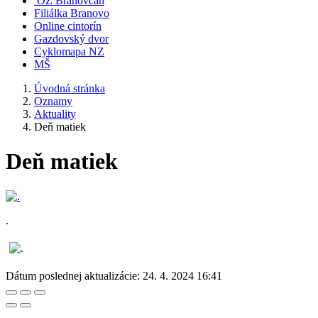
OZ Branovčan
Filiálka Branovo
Online cintorín
Gazdovský dvor
Cyklomapa NZ
MŠ
Úvodná stránka
Oznamy
Aktuality
Deň matiek
Deň matiek
.
Dátum poslednej aktualizácie:
24. 4. 2024 16:41