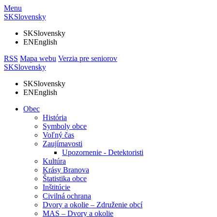
Menu
SK
Slovensky
SK
Slovensky
EN
English
RSS
Mapa webu
Verzia pre seniorov
SK
Slovensky
SK
Slovensky
EN
English
Obec
História
Symboly obce
Voľný čas
Zaujímavosti
Upozornenie - Detektoristi
Kultúra
Krásy Branova
Štatistika obce
Inštitúcie
Civilná ochrana
Dvory a okolie – Združenie obcí
MAS – Dvory a okolie