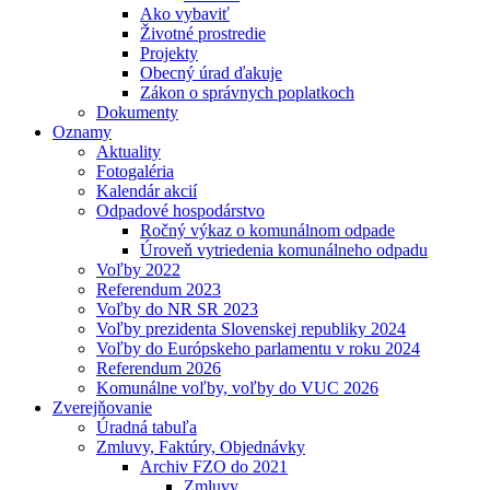
Ako vybaviť
Životné prostredie
Projekty
Obecný úrad ďakuje
Zákon o správnych poplatkoch
Dokumenty
Oznamy
Aktuality
Fotogaléria
Kalendár akcií
Odpadové hospodárstvo
Ročný výkaz o komunálnom odpade
Úroveň vytriedenia komunálneho odpadu
Voľby 2022
Referendum 2023
Voľby do NR SR 2023
Voľby prezidenta Slovenskej republiky 2024
Voľby do Európskeho parlamentu v roku 2024
Referendum 2026
Komunálne voľby, voľby do VUC 2026
Zverejňovanie
Úradná tabuľa
Zmluvy, Faktúry, Objednávky
Archiv FZO do 2021
Zmluvy