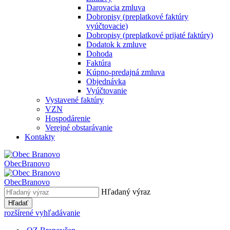
Darovacia zmluva
Dobropisy (preplatkové faktúry
vyúčtovacie)
Dobropisy (preplatkové prijaté faktúry)
Dodatok k zmluve
Dohoda
Faktúra
Kúpno-predajná zmluva
Objednávka
Vyúčtovanie
Vystavené faktúry
VZN
Hospodárenie
Verejné obstarávanie
Kontakty
Obec
Branovo
Obec
Branovo
Hľadaný výraz
Hľadať
rozšírené vyhľadávanie