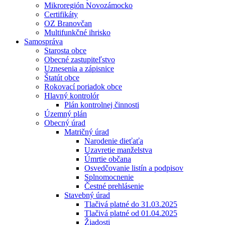
Mikroregión Novozámocko
Certifikáty
OZ Branovčan
Multifunkčné ihrisko
Samospráva
Starosta obce
Obecné zastupiteľstvo
Uznesenia a zápisnice
Štatút obce
Rokovací poriadok obce
Hlavný kontrolór
Plán kontrolnej činnosti
Územný plán
Obecný úrad
Matričný úrad
Narodenie dieťaťa
Uzavretie manželstva
Úmrtie občana
Osvedčovanie listín a podpisov
Splnomocnenie
Čestné prehlásenie
Stavebný úrad
Tlačivá platné do 31.03.2025
Tlačivá platné od 01.04.2025
Žiadosti