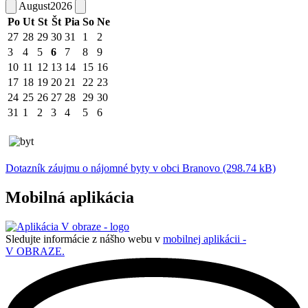
August
2026
Po
Ut
St
Št
Pia
So
Ne
27
28
29
30
31
1
2
3
4
5
6
7
8
9
10
11
12
13
14
15
16
17
18
19
20
21
22
23
24
25
26
27
28
29
30
31
1
2
3
4
5
6
Dotazník záujmu o nájomné byty v obci Branovo (298.74 kB)
Mobilná aplikácia
Sledujte informácie z nášho webu v
mobilnej aplikácii -
V OBRAZE.