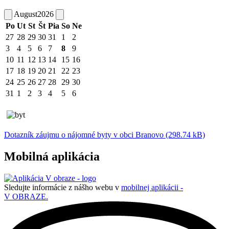
August
2026
Po
Ut
St
Št
Pia
So
Ne
27
28
29
30
31
1
2
3
4
5
6
7
8
9
10
11
12
13
14
15
16
17
18
19
20
21
22
23
24
25
26
27
28
29
30
31
1
2
3
4
5
6
Dotazník záujmu o nájomné byty v obci Branovo (298.74 kB)
Mobilná aplikácia
Sledujte informácie z nášho webu v
mobilnej aplikácii -
V OBRAZE.