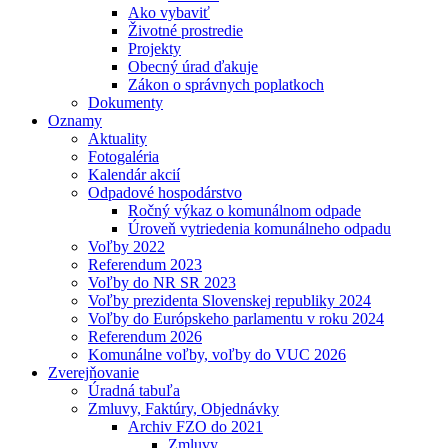
Ako vybaviť
Životné prostredie
Projekty
Obecný úrad ďakuje
Zákon o správnych poplatkoch
Dokumenty
Oznamy
Aktuality
Fotogaléria
Kalendár akcií
Odpadové hospodárstvo
Ročný výkaz o komunálnom odpade
Úroveň vytriedenia komunálneho odpadu
Voľby 2022
Referendum 2023
Voľby do NR SR 2023
Voľby prezidenta Slovenskej republiky 2024
Voľby do Európskeho parlamentu v roku 2024
Referendum 2026
Komunálne voľby, voľby do VUC 2026
Zverejňovanie
Úradná tabuľa
Zmluvy, Faktúry, Objednávky
Archiv FZO do 2021
Zmluvy