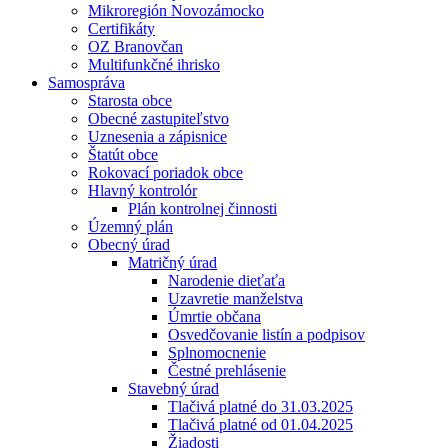
Mikroregión Novozámocko
Certifikáty
OZ Branovčan
Multifunkčné ihrisko
Samospráva
Starosta obce
Obecné zastupiteľstvo
Uznesenia a zápisnice
Štatút obce
Rokovací poriadok obce
Hlavný kontrolór
Plán kontrolnej činnosti
Územný plán
Obecný úrad
Matričný úrad
Narodenie dieťaťa
Uzavretie manželstva
Úmrtie občana
Osvedčovanie listín a podpisov
Splnomocnenie
Čestné prehlásenie
Stavebný úrad
Tlačivá platné do 31.03.2025
Tlačivá platné od 01.04.2025
Žiadosti