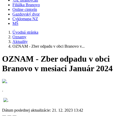
OZ Branovčan
Filiálka Branovo
Online cintorín
Gazdovský dvor
Cyklomapa NZ
MŠ
Úvodná stránka
Oznamy
Aktuality
OZNAM - Zber odpadu v obci Branovo v...
OZNAM - Zber odpadu v obci
Branovo v mesiaci Január 2024
.
Dátum poslednej aktualizácie:
21. 12. 2023 13:42