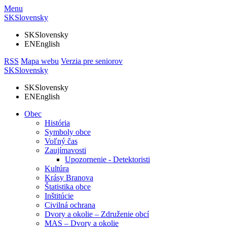
Menu
SK
Slovensky
SK
Slovensky
EN
English
RSS
Mapa webu
Verzia pre seniorov
SK
Slovensky
SK
Slovensky
EN
English
Obec
História
Symboly obce
Voľný čas
Zaujímavosti
Upozornenie - Detektoristi
Kultúra
Krásy Branova
Štatistika obce
Inštitúcie
Civilná ochrana
Dvory a okolie – Združenie obcí
MAS – Dvory a okolie