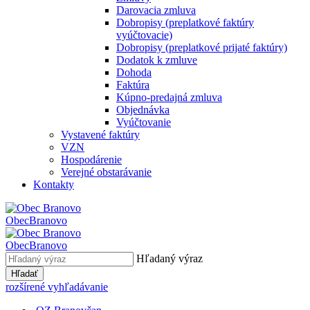
Darovacia zmluva
Dobropisy (preplatkové faktúry
vyúčtovacie)
Dobropisy (preplatkové prijaté faktúry)
Dodatok k zmluve
Dohoda
Faktúra
Kúpno-predajná zmluva
Objednávka
Vyúčtovanie
Vystavené faktúry
VZN
Hospodárenie
Verejné obstarávanie
Kontakty
Obec
Branovo
Obec
Branovo
Hľadaný výraz
Hľadať
rozšírené vyhľadávanie