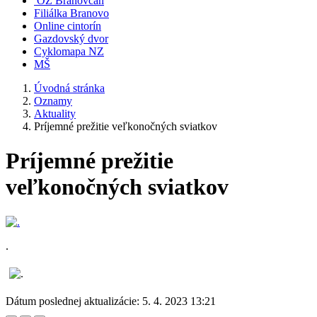
OZ Branovčan
Filiálka Branovo
Online cintorín
Gazdovský dvor
Cyklomapa NZ
MŠ
Úvodná stránka
Oznamy
Aktuality
Príjemné prežitie veľkonočných sviatkov
Príjemné prežitie
veľkonočných sviatkov
.
Dátum poslednej aktualizácie:
5. 4. 2023 13:21