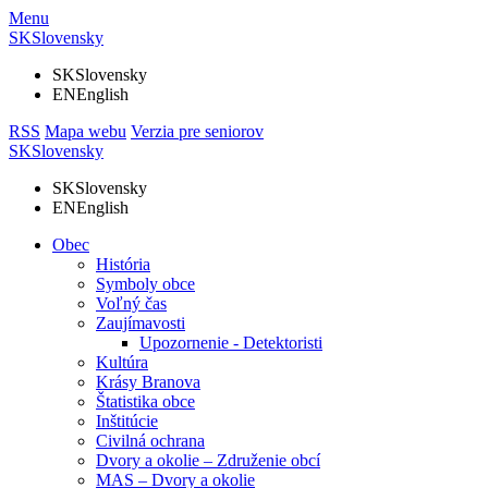
Menu
SK
Slovensky
SK
Slovensky
EN
English
RSS
Mapa webu
Verzia pre seniorov
SK
Slovensky
SK
Slovensky
EN
English
Obec
História
Symboly obce
Voľný čas
Zaujímavosti
Upozornenie - Detektoristi
Kultúra
Krásy Branova
Štatistika obce
Inštitúcie
Civilná ochrana
Dvory a okolie – Združenie obcí
MAS – Dvory a okolie