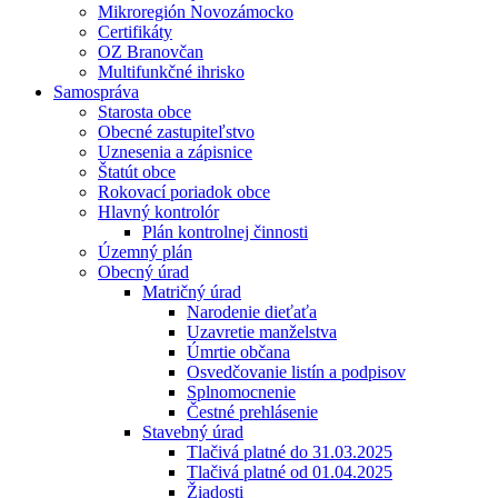
Mikroregión Novozámocko
Certifikáty
OZ Branovčan
Multifunkčné ihrisko
Samospráva
Starosta obce
Obecné zastupiteľstvo
Uznesenia a zápisnice
Štatút obce
Rokovací poriadok obce
Hlavný kontrolór
Plán kontrolnej činnosti
Územný plán
Obecný úrad
Matričný úrad
Narodenie dieťaťa
Uzavretie manželstva
Úmrtie občana
Osvedčovanie listín a podpisov
Splnomocnenie
Čestné prehlásenie
Stavebný úrad
Tlačivá platné do 31.03.2025
Tlačivá platné od 01.04.2025
Žiadosti