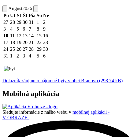
August
2026
Po
Ut
St
Št
Pia
So
Ne
27
28
29
30
31
1
2
3
4
5
6
7
8
9
10
11
12
13
14
15
16
17
18
19
20
21
22
23
24
25
26
27
28
29
30
31
1
2
3
4
5
6
Dotazník záujmu o nájomné byty v obci Branovo (298.74 kB)
Mobilná aplikácia
Sledujte informácie z nášho webu v
mobilnej aplikácii -
V OBRAZE.