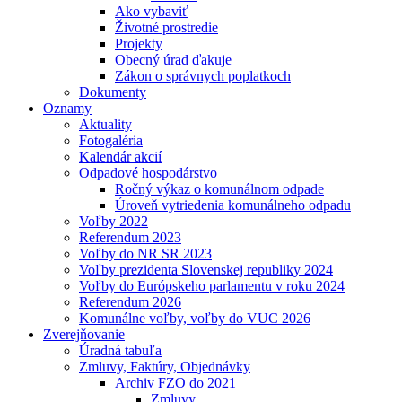
Ako vybaviť
Životné prostredie
Projekty
Obecný úrad ďakuje
Zákon o správnych poplatkoch
Dokumenty
Oznamy
Aktuality
Fotogaléria
Kalendár akcií
Odpadové hospodárstvo
Ročný výkaz o komunálnom odpade
Úroveň vytriedenia komunálneho odpadu
Voľby 2022
Referendum 2023
Voľby do NR SR 2023
Voľby prezidenta Slovenskej republiky 2024
Voľby do Európskeho parlamentu v roku 2024
Referendum 2026
Komunálne voľby, voľby do VUC 2026
Zverejňovanie
Úradná tabuľa
Zmluvy, Faktúry, Objednávky
Archiv FZO do 2021
Zmluvy