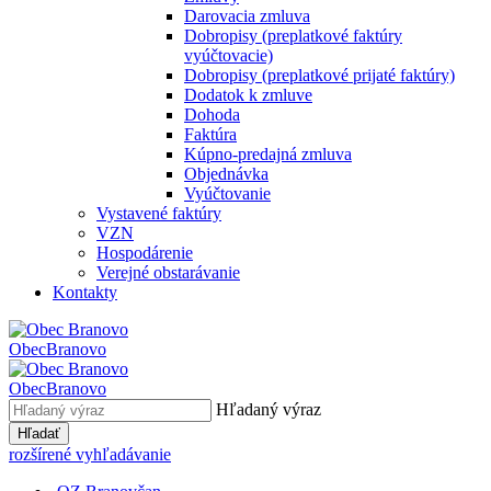
Darovacia zmluva
Dobropisy (preplatkové faktúry
vyúčtovacie)
Dobropisy (preplatkové prijaté faktúry)
Dodatok k zmluve
Dohoda
Faktúra
Kúpno-predajná zmluva
Objednávka
Vyúčtovanie
Vystavené faktúry
VZN
Hospodárenie
Verejné obstarávanie
Kontakty
Obec
Branovo
Obec
Branovo
Hľadaný výraz
Hľadať
rozšírené vyhľadávanie