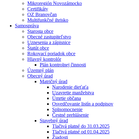
Mikroregión Novozámocko
Certifikáty
OZ Branovčan
Multifunkčné ihrisko
Samospráva
Starosta obce
Obecné zastupiteľstvo
Uznesenia a zápisnice
Štatút obce
Rokovací poriadok obce
Hlavný kontrolór
Plán kontrolnej činnosti
Územný plán
Obecný úrad
Matričný úrad
Narodenie dieťaťa
Uzavretie manželstva
Úmrtie občana
Osvedčovanie listín a podpisov
Splnomocnenie
Čestné prehlásenie
Stavebný úrad
Tlačivá platné do 31.03.2025
Tlačivá platné od 01.04.2025
Žiadosti