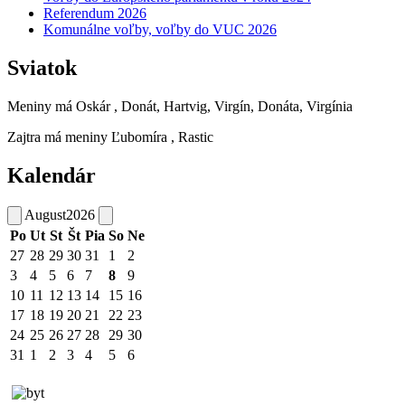
Referendum 2026
Komunálne voľby, voľby do VUC 2026
Sviatok
Meniny má
Oskár
, Donát, Hartvig, Virgín, Donáta, Virgínia
Zajtra má meniny
Ľubomíra
, Rastic
Kalendár
August
2026
Po
Ut
St
Št
Pia
So
Ne
27
28
29
30
31
1
2
3
4
5
6
7
8
9
10
11
12
13
14
15
16
17
18
19
20
21
22
23
24
25
26
27
28
29
30
31
1
2
3
4
5
6