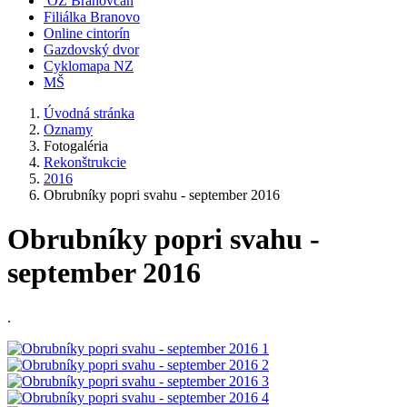
OZ Branovčan
Filiálka Branovo
Online cintorín
Gazdovský dvor
Cyklomapa NZ
MŠ
Úvodná stránka
Oznamy
Fotogaléria
Rekonštrukcie
2016
Obrubníky popri svahu - september 2016
Obrubníky popri svahu -
september 2016
.