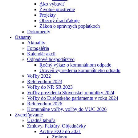
Ako vybaviť
Životné prostredie
Projekty
Obecný úrad ďakuje
Zákon o správnych poplatkoch
Dokumenty
Oznamy
Aktuality
Fotogaléria
Kalendár akcií
Odpadové hospodárstvo
Ročný výkaz o komunálnom odpade
Úroveň vytriedenia komunálneho odpadu
Voľby 2022
Referendum 2023
Voľby do NR SR 2023
Voľby prezidenta Slovenskej republiky 2024
Voľby do Európskeho parlamentu v roku 2024
Referendum 2026
Komunálne voľby, voľby do VUC 2026
Zverejňovanie
Úradná tabuľa
Zmluvy, Faktúry, Objednávky
Archiv FZO do 2021
Zmluvy