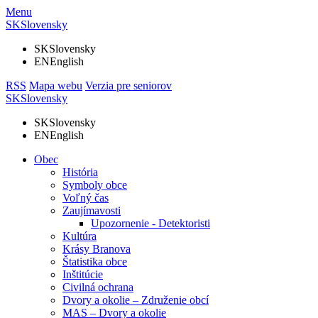
Menu
SK
Slovensky
SK
Slovensky
EN
English
RSS
Mapa webu
Verzia pre seniorov
SK
Slovensky
SK
Slovensky
EN
English
Obec
História
Symboly obce
Voľný čas
Zaujímavosti
Upozornenie - Detektoristi
Kultúra
Krásy Branova
Štatistika obce
Inštitúcie
Civilná ochrana
Dvory a okolie – Združenie obcí
MAS – Dvory a okolie