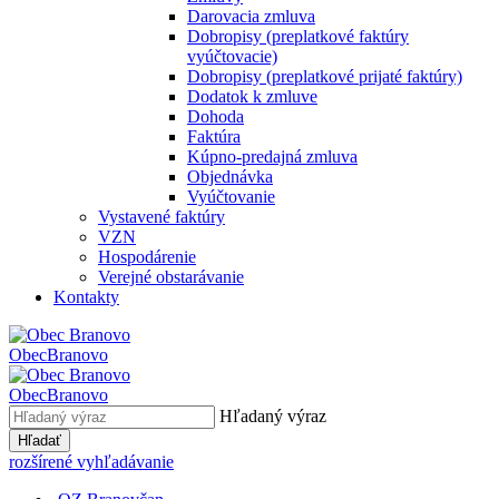
Darovacia zmluva
Dobropisy (preplatkové faktúry
vyúčtovacie)
Dobropisy (preplatkové prijaté faktúry)
Dodatok k zmluve
Dohoda
Faktúra
Kúpno-predajná zmluva
Objednávka
Vyúčtovanie
Vystavené faktúry
VZN
Hospodárenie
Verejné obstarávanie
Kontakty
Obec
Branovo
Obec
Branovo
Hľadaný výraz
Hľadať
rozšírené vyhľadávanie