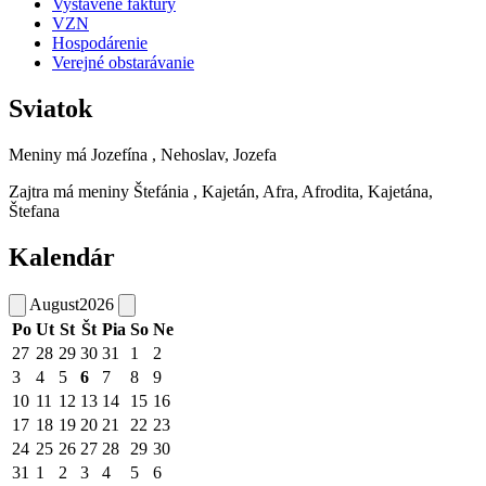
Vystavené faktúry
VZN
Hospodárenie
Verejné obstarávanie
Sviatok
Meniny má
Jozefína
, Nehoslav, Jozefa
Zajtra má meniny
Štefánia
, Kajetán, Afra, Afrodita, Kajetána,
Štefana
Kalendár
August
2026
Po
Ut
St
Št
Pia
So
Ne
27
28
29
30
31
1
2
3
4
5
6
7
8
9
10
11
12
13
14
15
16
17
18
19
20
21
22
23
24
25
26
27
28
29
30
31
1
2
3
4
5
6