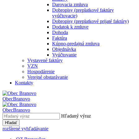
Darovacia zmluva
Dobropisy (preplatkové faktúry
vyúčtovacie)
Dobropisy (preplatkové prijaté faktúry)
Dodatok k zmluve
Dohoda
Faktúra
Kúpno-predajná zmluva
Objednávka
Vyúčtovanie
Vystavené faktúry
VZN
Hospodárenie
Verejné obstarávanie
Kontakty
Obec
Branovo
Obec
Branovo
Hľadaný výraz
Hľadať
rozšírené vyhľadávanie