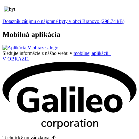
Dotazník záujmu o nájomné byty v obci Branovo (298.74 kB)
Mobilná aplikácia
Sledujte informácie z nášho webu v
mobilnej aplikácii -
V OBRAZE.
Technický prevádzkovateľ: