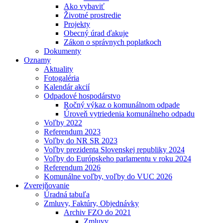
Ako vybaviť
Životné prostredie
Projekty
Obecný úrad ďakuje
Zákon o správnych poplatkoch
Dokumenty
Oznamy
Aktuality
Fotogaléria
Kalendár akcií
Odpadové hospodárstvo
Ročný výkaz o komunálnom odpade
Úroveň vytriedenia komunálneho odpadu
Voľby 2022
Referendum 2023
Voľby do NR SR 2023
Voľby prezidenta Slovenskej republiky 2024
Voľby do Európskeho parlamentu v roku 2024
Referendum 2026
Komunálne voľby, voľby do VUC 2026
Zverejňovanie
Úradná tabuľa
Zmluvy, Faktúry, Objednávky
Archiv FZO do 2021
Zmluvy