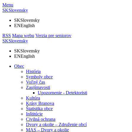
Menu
SK
Slovensky
SK
Slovensky
EN
English
RSS
Mapa webu
Verzia pre seniorov
SK
Slovensky
SK
Slovensky
EN
English
Obec
História
Symboly obce
Voľný čas
Zaujímavosti
Upozornenie - Detektoristi
Kultúra
Krásy Branova
Štatistika obce
Inštitúcie
Civilná ochrana
Dvory a okolie – Združenie obcí
MAS – Dvory a okolie