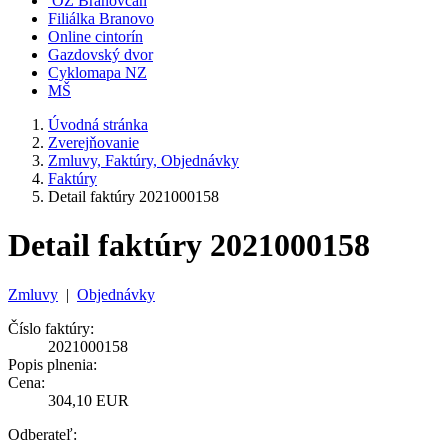
OZ Branovčan
Filiálka Branovo
Online cintorín
Gazdovský dvor
Cyklomapa NZ
MŠ
Úvodná stránka
Zverejňovanie
Zmluvy, Faktúry, Objednávky
Faktúry
Detail faktúry 2021000158
Detail faktúry 2021000158
Zmluvy
|
Objednávky
Číslo faktúry:
2021000158
Popis plnenia:
Cena:
304,10 EUR
Odberateľ: