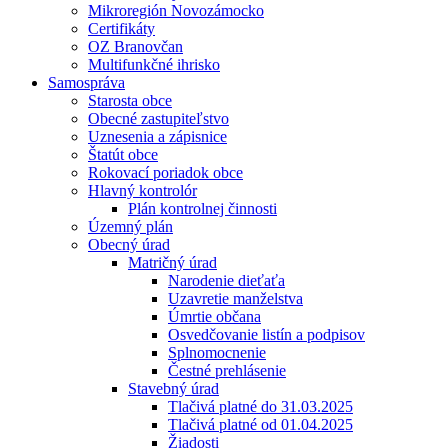
Mikroregión Novozámocko
Certifikáty
OZ Branovčan
Multifunkčné ihrisko
Samospráva
Starosta obce
Obecné zastupiteľstvo
Uznesenia a zápisnice
Štatút obce
Rokovací poriadok obce
Hlavný kontrolór
Plán kontrolnej činnosti
Územný plán
Obecný úrad
Matričný úrad
Narodenie dieťaťa
Uzavretie manželstva
Úmrtie občana
Osvedčovanie listín a podpisov
Splnomocnenie
Čestné prehlásenie
Stavebný úrad
Tlačivá platné do 31.03.2025
Tlačivá platné od 01.04.2025
Žiadosti