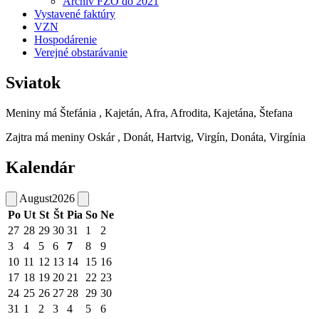
Archiv FZO do 2021
Vystavené faktúry
VZN
Hospodárenie
Verejné obstarávanie
Sviatok
Meniny má
Štefánia
, Kajetán, Afra, Afrodita, Kajetána, Štefana
Zajtra má meniny
Oskár
, Donát, Hartvig, Virgín, Donáta, Virgínia
Kalendár
August
2026
Po
Ut
St
Št
Pia
So
Ne
27
28
29
30
31
1
2
3
4
5
6
7
8
9
10
11
12
13
14
15
16
17
18
19
20
21
22
23
24
25
26
27
28
29
30
31
1
2
3
4
5
6