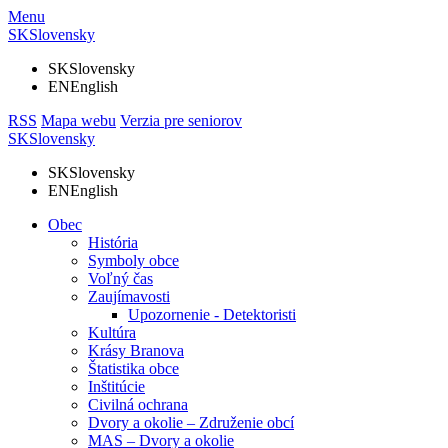
Menu
SK
Slovensky
SK
Slovensky
EN
English
RSS
Mapa webu
Verzia pre seniorov
SK
Slovensky
SK
Slovensky
EN
English
Obec
História
Symboly obce
Voľný čas
Zaujímavosti
Upozornenie - Detektoristi
Kultúra
Krásy Branova
Štatistika obce
Inštitúcie
Civilná ochrana
Dvory a okolie – Združenie obcí
MAS – Dvory a okolie