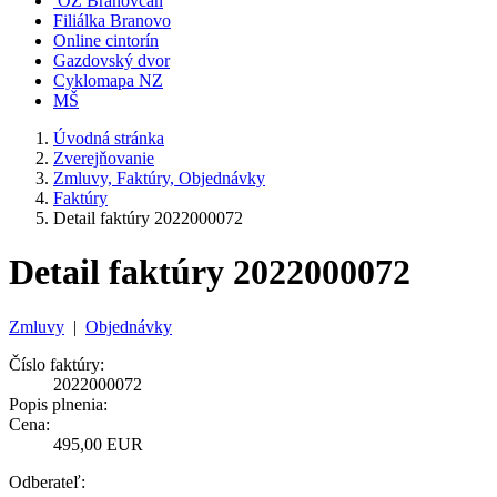
OZ Branovčan
Filiálka Branovo
Online cintorín
Gazdovský dvor
Cyklomapa NZ
MŠ
Úvodná stránka
Zverejňovanie
Zmluvy, Faktúry, Objednávky
Faktúry
Detail faktúry 2022000072
Detail faktúry 2022000072
Zmluvy
|
Objednávky
Číslo faktúry:
2022000072
Popis plnenia:
Cena:
495,00 EUR
Odberateľ: