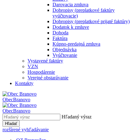
Darovacia zmluva
Dobropisy (preplatkové faktúry
vyúčtovacie)
Dobropisy (preplatkové prijaté faktúry)
Dodatok k zmluve
Dohoda
Faktúra
Kúpno-predajná zmluva
Objednávka
Vyúčtovanie
Vystavené faktúry
VZN
Hospodárenie
Verejné obstarávanie
Kontakty
Obec
Branovo
Obec
Branovo
Hľadaný výraz
Hľadať
rozšírené vyhľadávanie