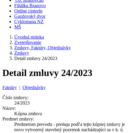
OZ Branovčan
Filiálka Branovo
Online cintorín
Gazdovský dvor
Cyklomapa NZ
MŠ
Úvodná stránka
Zverejňovanie
Zmluvy, Faktúry, Objednávky
Zmluvy
Detail zmluvy 24/2023
Detail zmluvy 24/2023
Faktúry
|
Objednávky
Číslo zmluvy:
24/2023
Názov:
Kúpna zmluva
Predmet zmluvy:
Predmetom prevodu - predaja podľa tejto kúpnej zmluvy je
novo vytvorený stavebný pozemok nachádzajúci sa v k. ú.