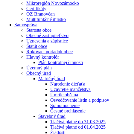
Mikroregión Novozámocko
Certifikáty
OZ Branovčan
Multifunkčné ihrisko
Samospráva
Starosta obce
Obecné zastupiteľstvo
Uznesenia a zápisnice
Štatút obce
Rokovací poriadok obce
Hlavný kontrolór
Plán kontrolnej činnosti
Územný plán
Obecný úrad
Matričný úrad
Narodenie dieťaťa
Uzavretie manželstva
Úmrtie občana
Osvedčovanie listín a podpisov
Splnomocnenie
Čestné prehlásenie
Stavebný úrad
Tlačivá platné do 31.03.2025
Tlačivá platné od 01.04.2025
Žiadosti