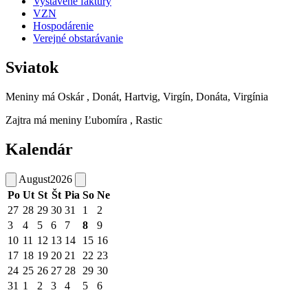
Vystavené faktúry
VZN
Hospodárenie
Verejné obstarávanie
Sviatok
Meniny má
Oskár
, Donát, Hartvig, Virgín, Donáta, Virgínia
Zajtra má meniny
Ľubomíra
, Rastic
Kalendár
August
2026
Po
Ut
St
Št
Pia
So
Ne
27
28
29
30
31
1
2
3
4
5
6
7
8
9
10
11
12
13
14
15
16
17
18
19
20
21
22
23
24
25
26
27
28
29
30
31
1
2
3
4
5
6