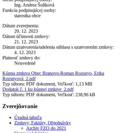
Ing. Andrea Šulíková
Funkcia podpisujúcej osoby:
starostka obce
Dátum zverejnenia:
20. 12. 2023
Dátum účinnosti zmluvy:
21. 12. 2023
Dátum uzatvorenia/udelenia súhlasu s uzatvorením zmluvy:
4. 12. 2023
Platnosť zmluvy do:
Neuvedené
Kúpna zmluva Obec Branovo-Roman Rozsnyo, Erika
Rozsnyová_2.pdf
Typ súboru: PDF dokument, Veľkosť: 1,13 MB
Dodatok č. 1 ku kúpnej zmluve_2.pdf
Typ súboru: PDF dokument, Veľkosť: 238,96 kB
Zverejňovanie
Úradná tabuľa
Zmluvy, Faktúry, Objednávky
Archiv FZO do 2021