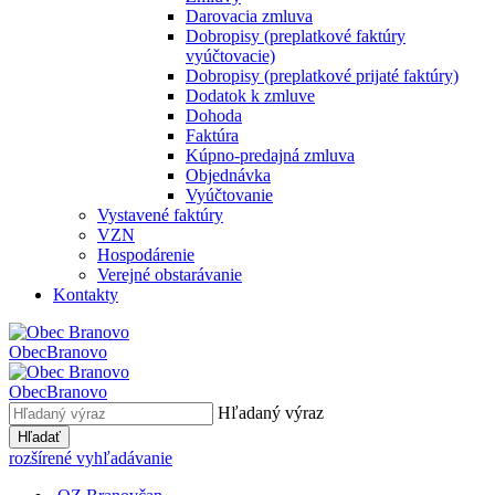
Darovacia zmluva
Dobropisy (preplatkové faktúry
vyúčtovacie)
Dobropisy (preplatkové prijaté faktúry)
Dodatok k zmluve
Dohoda
Faktúra
Kúpno-predajná zmluva
Objednávka
Vyúčtovanie
Vystavené faktúry
VZN
Hospodárenie
Verejné obstarávanie
Kontakty
Obec
Branovo
Obec
Branovo
Hľadaný výraz
Hľadať
rozšírené vyhľadávanie