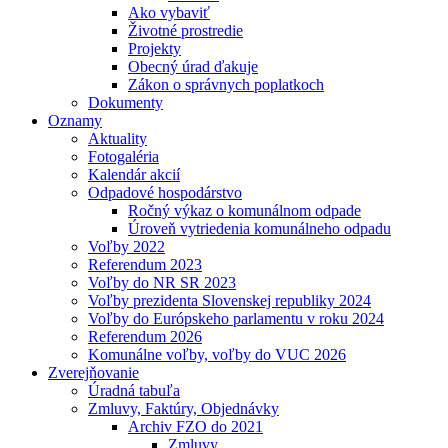
Ako vybaviť
Životné prostredie
Projekty
Obecný úrad ďakuje
Zákon o správnych poplatkoch
Dokumenty
Oznamy
Aktuality
Fotogaléria
Kalendár akcií
Odpadové hospodárstvo
Ročný výkaz o komunálnom odpade
Úroveň vytriedenia komunálneho odpadu
Voľby 2022
Referendum 2023
Voľby do NR SR 2023
Voľby prezidenta Slovenskej republiky 2024
Voľby do Európskeho parlamentu v roku 2024
Referendum 2026
Komunálne voľby, voľby do VUC 2026
Zverejňovanie
Úradná tabuľa
Zmluvy, Faktúry, Objednávky
Archiv FZO do 2021
Zmluvy