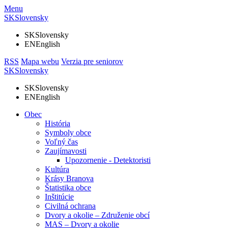
Menu
SK
Slovensky
SK
Slovensky
EN
English
RSS
Mapa webu
Verzia pre seniorov
SK
Slovensky
SK
Slovensky
EN
English
Obec
História
Symboly obce
Voľný čas
Zaujímavosti
Upozornenie - Detektoristi
Kultúra
Krásy Branova
Štatistika obce
Inštitúcie
Civilná ochrana
Dvory a okolie – Združenie obcí
MAS – Dvory a okolie