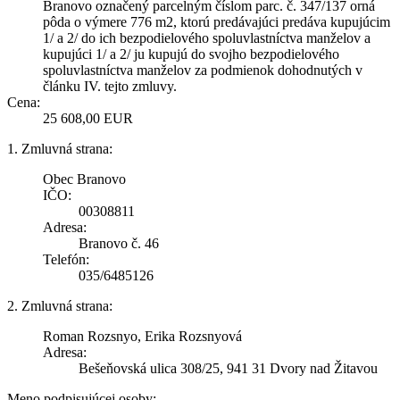
Branovo označený parcelným číslom parc. č. 347/137 orná
pôda o výmere 776 m2, ktorú predávajúci predáva kupujúcim
1/ a 2/ do ich bezpodielového spoluvlastníctva manželov a
kupujúci 1/ a 2/ ju kupujú do svojho bezpodielového
spoluvlastníctva manželov za podmienok dohodnutých v
článku IV. tejto zmluvy.
Cena:
25 608,00 EUR
1. Zmluvná strana:
Obec Branovo
IČO:
00308811
Adresa:
Branovo č. 46
Telefón:
035/6485126
2. Zmluvná strana:
Roman Rozsnyo, Erika Rozsnyová
Adresa:
Bešeňovská ulica 308/25, 941 31 Dvory nad Žitavou
Meno podpisujúcej osoby: