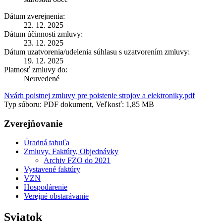
Dátum zverejnenia:
22. 12. 2025
Dátum účinnosti zmluvy:
23. 12. 2025
Dátum uzatvorenia/udelenia súhlasu s uzatvorením zmluvy:
19. 12. 2025
Platnosť zmluvy do:
Neuvedené
Nvárh poistnej zmluvy pre poistenie strojov a elektroniky.pdf
Typ súboru: PDF dokument, Veľkosť: 1,85 MB
Zverejňovanie
Úradná tabuľa
Zmluvy, Faktúry, Objednávky
Archiv FZO do 2021
Vystavené faktúry
VZN
Hospodárenie
Verejné obstarávanie
Sviatok