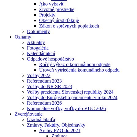
Ako vybaviť
Životné prostredie
Projekty
Obecný úrad ďakuje
Zákon o správnych poplatkoch
Dokumenty
Oznamy
Aktuality
Fotogaléria
Kalendár akcií
Odpadové hospodárstvo
Ročný výkaz o komunálnom odpade
Úroveň vytriedenia komunálneho odpadu
Voľby 2022
Referendum 2023
Voľby do NR SR 2023
Voľby prezidenta Slovenskej republiky 2024
Voľby do Európskeho parlamentu v roku 2024
Referendum 2026
Komunálne voľby, voľby do VUC 2026
Zverejňovanie
Úradná tabuľa
Zmluvy, Faktúry, Objednávky
Archiv FZO do 2021
Zmluvy