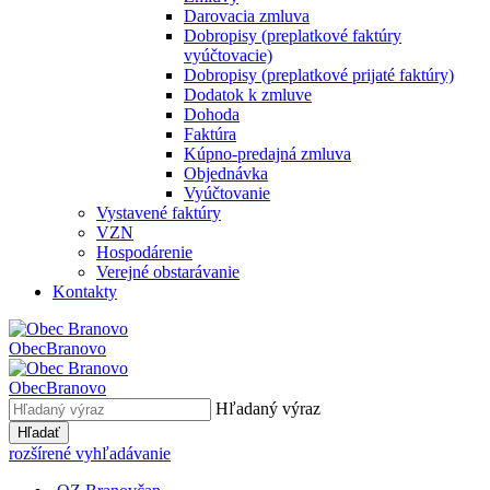
Darovacia zmluva
Dobropisy (preplatkové faktúry
vyúčtovacie)
Dobropisy (preplatkové prijaté faktúry)
Dodatok k zmluve
Dohoda
Faktúra
Kúpno-predajná zmluva
Objednávka
Vyúčtovanie
Vystavené faktúry
VZN
Hospodárenie
Verejné obstarávanie
Kontakty
Obec
Branovo
Obec
Branovo
Hľadaný výraz
Hľadať
rozšírené vyhľadávanie