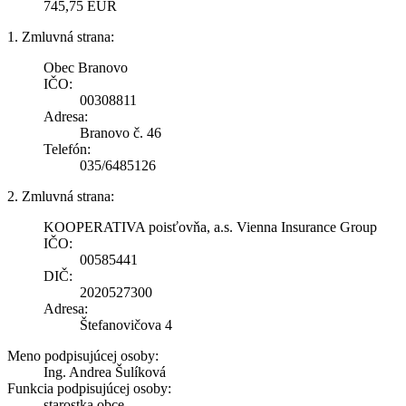
745,75 EUR
1. Zmluvná strana:
Obec Branovo
IČO:
00308811
Adresa:
Branovo č. 46
Telefón:
035/6485126
2. Zmluvná strana:
KOOPERATIVA poisťovňa, a.s. Vienna Insurance Group
IČO:
00585441
DIČ:
2020527300
Adresa:
Štefanovičova 4
Meno podpisujúcej osoby:
Ing. Andrea Šulíková
Funkcia podpisujúcej osoby:
starostka obce