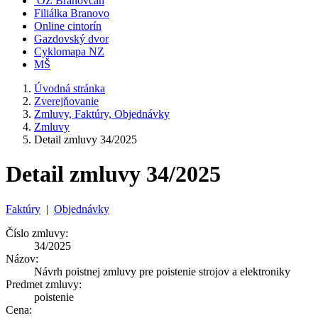
OZ Branovčan
Filiálka Branovo
Online cintorín
Gazdovský dvor
Cyklomapa NZ
MŠ
Úvodná stránka
Zverejňovanie
Zmluvy, Faktúry, Objednávky
Zmluvy
Detail zmluvy 34/2025
Detail zmluvy 34/2025
Faktúry
|
Objednávky
Číslo zmluvy:
34/2025
Názov:
Návrh poistnej zmluvy pre poistenie strojov a elektroniky
Predmet zmluvy:
poistenie
Cena: