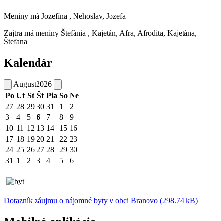
Meniny má
Jozefína
, Nehoslav, Jozefa
Zajtra má meniny
Štefánia
, Kajetán, Afra, Afrodita, Kajetána,
Štefana
Kalendár
August
2026
Po
Ut
St
Št
Pia
So
Ne
27
28
29
30
31
1
2
3
4
5
6
7
8
9
10
11
12
13
14
15
16
17
18
19
20
21
22
23
24
25
26
27
28
29
30
31
1
2
3
4
5
6
Dotazník záujmu o nájomné byty v obci Branovo (298.74 kB)