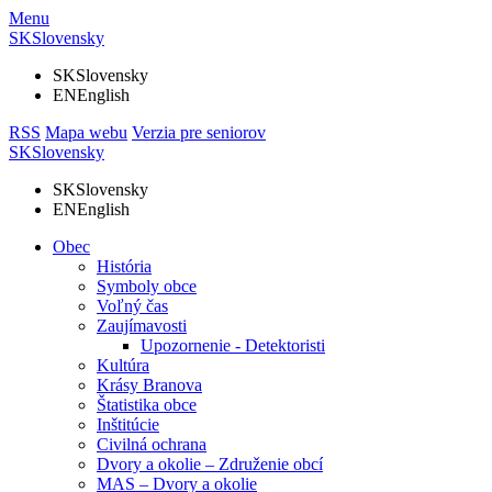
Menu
SK
Slovensky
SK
Slovensky
EN
English
RSS
Mapa webu
Verzia pre seniorov
SK
Slovensky
SK
Slovensky
EN
English
Obec
História
Symboly obce
Voľný čas
Zaujímavosti
Upozornenie - Detektoristi
Kultúra
Krásy Branova
Štatistika obce
Inštitúcie
Civilná ochrana
Dvory a okolie – Združenie obcí
MAS – Dvory a okolie