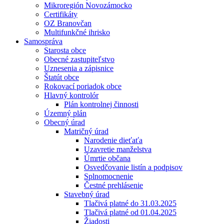
Mikroregión Novozámocko
Certifikáty
OZ Branovčan
Multifunkčné ihrisko
Samospráva
Starosta obce
Obecné zastupiteľstvo
Uznesenia a zápisnice
Štatút obce
Rokovací poriadok obce
Hlavný kontrolór
Plán kontrolnej činnosti
Územný plán
Obecný úrad
Matričný úrad
Narodenie dieťaťa
Uzavretie manželstva
Úmrtie občana
Osvedčovanie listín a podpisov
Splnomocnenie
Čestné prehlásenie
Stavebný úrad
Tlačivá platné do 31.03.2025
Tlačivá platné od 01.04.2025
Žiadosti