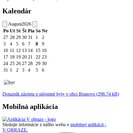
Kalendár
August
2026
Po
Ut
St
Št
Pia
So
Ne
27
28
29
30
31
1
2
3
4
5
6
7
8
9
10
11
12
13
14
15
16
17
18
19
20
21
22
23
24
25
26
27
28
29
30
31
1
2
3
4
5
6
Dotazník záujmu o nájomné byty v obci Branovo (298.74 kB)
Mobilná aplikácia
Sledujte informácie z nášho webu v
mobilnej aplikácii -
V OBRAZE.