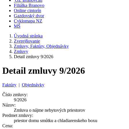
OZ Branovčan
Filiálka Branovo
Online cintorín
Gazdovský dvor
Cyklomapa NZ
MŠ
Úvodná stránka
Zverejňovanie
Zmluvy, Faktúry, Objednávky
Zmluvy
Detail zmluvy 9/2026
Detail zmluvy 9/2026
Faktúry
|
Objednávky
Číslo zmluvy:
9/2026
Názov:
Zmluva o nájme nebytových priestorov
Predmet zmluvy:
priestor domu smútku a chladiarenskeho boxu
Cena: