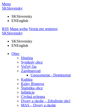
Menu
SK
Slovensky
SK
Slovensky
EN
English
RSS
Mapa webu
Verzia pre seniorov
SK
Slovensky
SK
Slovensky
EN
English
Obec
História
Symboly obce
Voľný čas
Zaujímavosti
Upozornenie - Detektoristi
Kultúra
Krásy Branova
Štatistika obce
Inštitúcie
Civilná ochrana
Dvory a okolie – Združenie obcí
MAS – Dvory a okolie