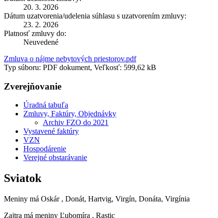
20. 3. 2026
Dátum uzatvorenia/udelenia súhlasu s uzatvorením zmluvy:
23. 2. 2026
Platnosť zmluvy do:
Neuvedené
Zmluva o nájme nebytových priestorov.pdf
Typ súboru: PDF dokument, Veľkosť: 599,62 kB
Zverejňovanie
Úradná tabuľa
Zmluvy, Faktúry, Objednávky
Archiv FZO do 2021
Vystavené faktúry
VZN
Hospodárenie
Verejné obstarávanie
Sviatok
Meniny má
Oskár
, Donát, Hartvig, Virgín, Donáta, Virgínia
Zajtra má meniny
Ľubomíra
, Rastic