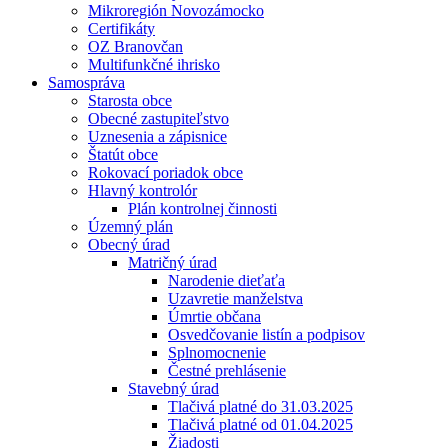
Mikroregión Novozámocko
Certifikáty
OZ Branovčan
Multifunkčné ihrisko
Samospráva
Starosta obce
Obecné zastupiteľstvo
Uznesenia a zápisnice
Štatút obce
Rokovací poriadok obce
Hlavný kontrolór
Plán kontrolnej činnosti
Územný plán
Obecný úrad
Matričný úrad
Narodenie dieťaťa
Uzavretie manželstva
Úmrtie občana
Osvedčovanie listín a podpisov
Splnomocnenie
Čestné prehlásenie
Stavebný úrad
Tlačivá platné do 31.03.2025
Tlačivá platné od 01.04.2025
Žiadosti