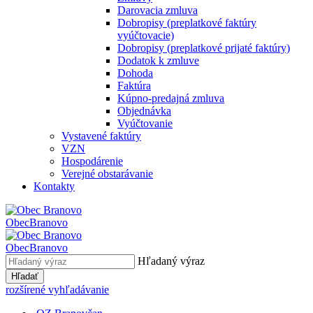
Darovacia zmluva
Dobropisy (preplatkové faktúry
vyúčtovacie)
Dobropisy (preplatkové prijaté faktúry)
Dodatok k zmluve
Dohoda
Faktúra
Kúpno-predajná zmluva
Objednávka
Vyúčtovanie
Vystavené faktúry
VZN
Hospodárenie
Verejné obstarávanie
Kontakty
Obec
Branovo
Obec
Branovo
Hľadaný výraz
Hľadať
rozšírené vyhľadávanie