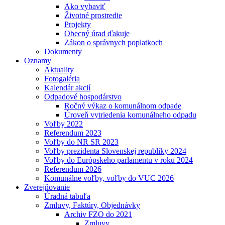
Ako vybaviť
Životné prostredie
Projekty
Obecný úrad ďakuje
Zákon o správnych poplatkoch
Dokumenty
Oznamy
Aktuality
Fotogaléria
Kalendár akcií
Odpadové hospodárstvo
Ročný výkaz o komunálnom odpade
Úroveň vytriedenia komunálneho odpadu
Voľby 2022
Referendum 2023
Voľby do NR SR 2023
Voľby prezidenta Slovenskej republiky 2024
Voľby do Európskeho parlamentu v roku 2024
Referendum 2026
Komunálne voľby, voľby do VUC 2026
Zverejňovanie
Úradná tabuľa
Zmluvy, Faktúry, Objednávky
Archiv FZO do 2021
Zmluvy